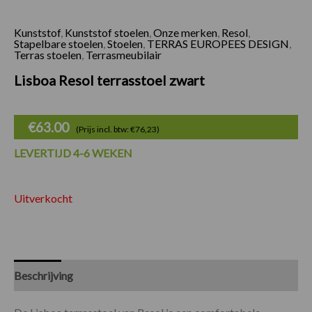
Kunststof
,
Kunststof stoelen
,
Onze merken
,
Resol
,
Stapelbare stoelen
,
Stoelen
,
TERRAS EUROPEES DESIGN
,
Terras stoelen
,
Terrasmeubilair
Lisboa Resol terrasstoel zwart
€
63.00
(Prijs incl. btw: €76,23)
LEVERTIJD 4-6 WEKEN
Uitverkocht
Beschrijving
Specificaties