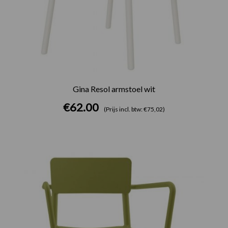
Gina Resol armstoel wit
€
62.00
(Prijs incl. btw: €75,02)