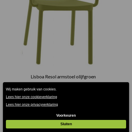
Lisboa Resol armstoel olijfgroen
€
78.00
(Prijs incl. btw: €94,38)
Prijsklasse:
€75.00
tot
€165.00