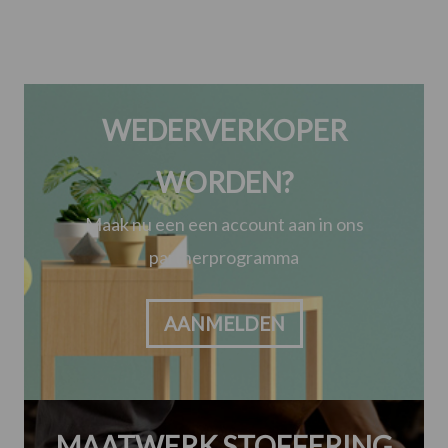
WEDERVERKOPER
WORDEN?
Maak nu een een account aan in ons
partnerprogramma
AANMELDEN
MAATWERK STOFFERING