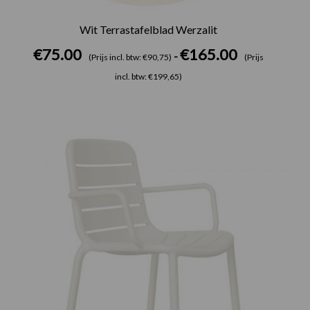
Wit Terrastafelblad Werzalit
€
75.00
€
165.00
-
(Prijs incl. btw: €90,75)
(Prijs
incl. btw: €199,65)