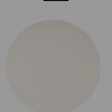
Prijsklasse:
€75.00
tot
€165.00