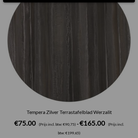
Tempera Zilver Terrastafelblad Werzalit
€
75.00
€
165.00
-
(Prijs incl. btw: €90,75)
(Prijs incl.
btw: €199,65)