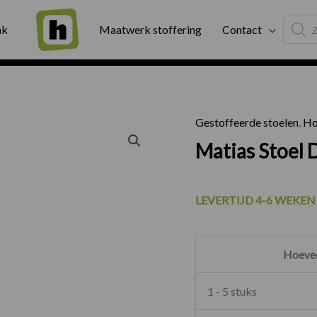
Produc
ng
Binnen twee werkdagen geleverd
Exter
ak
Maatwerk stoffering
Contact
search
Gestoffeerde stoelen
,
Ho
Matias S
Matias Stoel
LEVERTIJD 4-6 WEKE
Hoevee
1 - 5 stuks