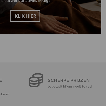
Maatwerk of advies nodig?
KLIK HIER
E
SCHERPE PRIJZEN
Je betaalt bij ons nooit te veel
ikelen