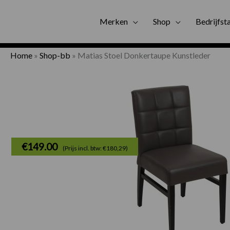
Gratis bezorgi
Merken
Shop
Bedrijfst
Home
»
Shop-bb
»
Matias Stoel Donkertaupe Kunstleder
€
149.00
(Prijs incl. btw: €180,29)