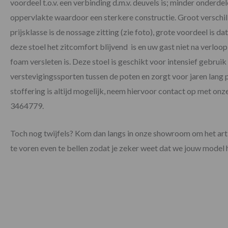
voordeel t.o.v. een verbinding d.m.v. deuvels is; minder onderdel
oppervlakte waardoor een sterkere constructie. Groot verschil
prijsklasse is de nossage zitting (zie foto), grote voordeel is 
deze stoel het zitcomfort blijvend is en uw gast niet na verloop
foam versleten is. Deze stoel is geschikt voor intensief gebrui
verstevigingssporten tussen de poten en zorgt voor jaren lang p
stoffering is altijd mogelijk, neem hiervoor contact op met 
3464779.
Toch nog twijfels? Kom dan langs in onze showroom om het artik
te voren even te bellen zodat je zeker weet dat we jouw model