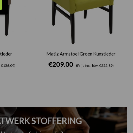
tleder
Matiz Armstoel Groen Kunstleder
€
209.00
w: €156,09)
(Prijs incl. btw: €252,89)
TWERK STOFFERING