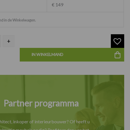
€ 149
ond in de Winkelwagen.
+
IN WINKELMAND
Partner programma
hitect, inkoper of interieurbouwer? Of heeft u
elmatig meubels nodig? Profiteer dan van het