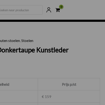
ts
ne voorraad
Scherpste prijzen van NL
uten stoelen
,
Stoelen
toel Donkertaupe Kunstleder aantal
 Donkertaupe Kunstleder
N
lheid
Prijs p/st
€ 159