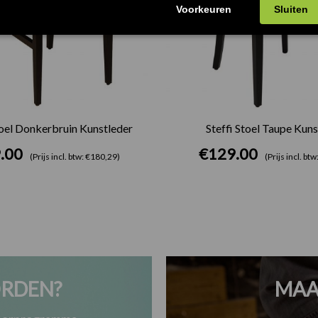
oel Donkerbruin Kunstleder
Steffi Stoel Taupe Kuns
.00
€
129.00
(Prijs incl. btw: €180,29)
(Prijs incl. bt
RDEN?
MAA