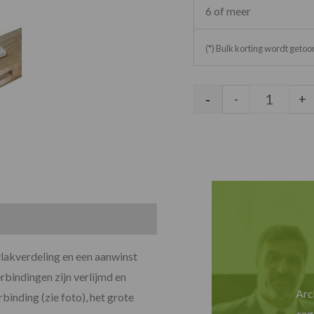
6 of meer
(*) Bulk korting wordt geto
-
-
+
vlakverdeling en een aanwinst
rbindingen zijn verlijmd en
Arc
binding (zie foto), het grote
reg