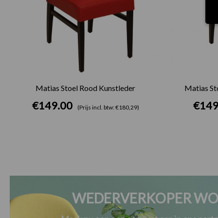
Matias Stoel Rood Kunstleder
Matias St
€
149.00
€
149
(Prijs incl. btw: €180,29)
WEDERVERKOPER WO