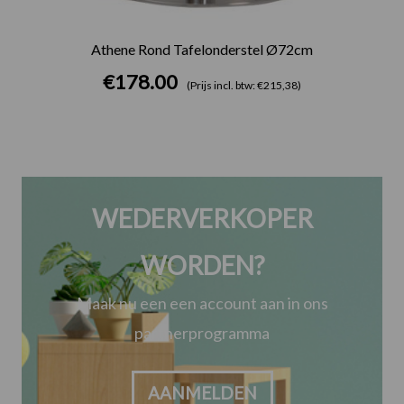
Athene Rond Tafelonderstel Ø72cm
€
178.00
(Prijs incl. btw: €215,38)
WEDERVERKOPER
WORDEN?
Maak nu een een account aan in ons
partnerprogramma
AANMELDEN