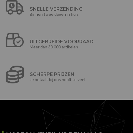
SNELLE VERZENDING
Binnen twee dagen in huis
UITGEBREIDE VOORRAAD
Meer dan 30.000 artikelen
SCHERPE PRIJZEN
Je betaalt bij ons nooit te veel