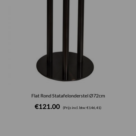
Flat Rond Statafelonderstel Ø72cm
€
121.00
(Prijs incl. btw: €146,41)