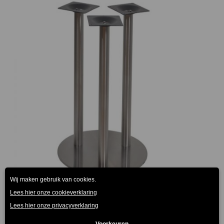
Athene Rond Statafelonderstel Ø72cm
€
195.00
(Prijs incl. btw: €235,95)