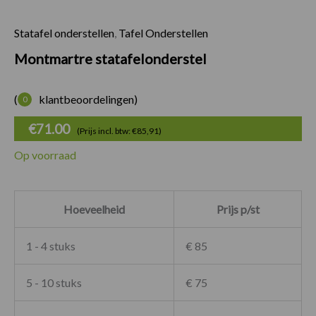
Statafel onderstellen
,
Tafel Onderstellen
Montmartre statafe
Montmartre statafelonderstel
(
klantbeoordelingen)
0
€
71.00
(Prijs incl. btw: €85,91)
Op voorraad
Hoeveelheid
Prijs p/st
1 - 4 stuks
€ 85
5 - 10 stuks
€ 75