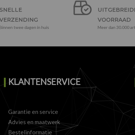
SNELLE
UITGEBREID
VERZENDING
VOORRAAD
Binnen twee dagen in huis
Meer dan 30.000 art
KLANTENSERVICE
Garantie en service
Advies en maatwerk
Bestelinformatie