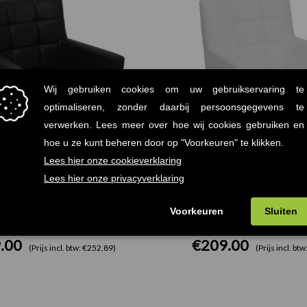
rmstoel Zwart Kunstleder
Matiz Armstoel Wit Kun
.00
€
209.00
(Prijs incl. btw: €252,89)
(Prijs incl. bt