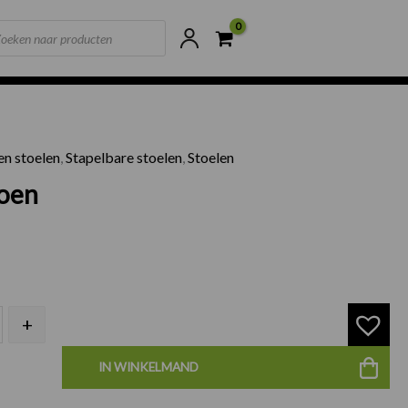
ts
ne voorraad
Scherpste prijzen van NL
n stoelen
,
Stapelbare stoelen
,
Stoelen
el Groen aantal
roen
+
IN WINKELMAND