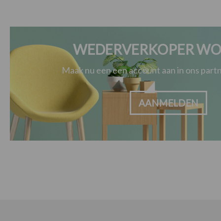
WEDERVERKOPER WO
Maak nu een een account aan in ons par
AANMELDEN