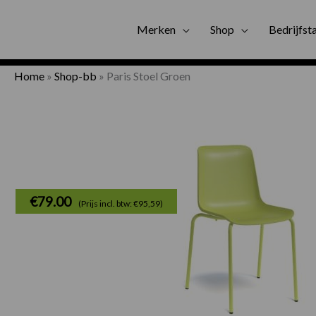
Gratis bezorgi
Merken
Shop
Bedrijfst
Home
»
Shop-bb
»
Paris Stoel Groen
€
79.00
(Prijs incl. btw: €95,59)