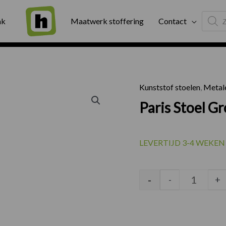
Produc
ng
Binnen twee werkdagen geleverd
Exter
ak
Maatwerk stoffering
Contact
search
Kunststof stoelen
,
Metale
Paris Sto
Paris Stoel G
LEVERTIJD 3-4 WEKEN
-
-
+