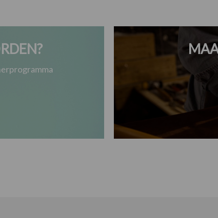
RDEN?
MAA
tnerprogramma