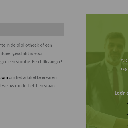
mte in de bibliotheek of een
ntueel geschikt is voor
Arc
egen een stootje. Een blikvanger!
reg
room
om het artikel te ervaren.
dat we uw model hebben staan.
Login 