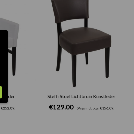
stleder
Steffi Stoel Lichtbruin Kunstleder
€
129.00
w: €252,89)
(Prijs incl. btw: €156,09)