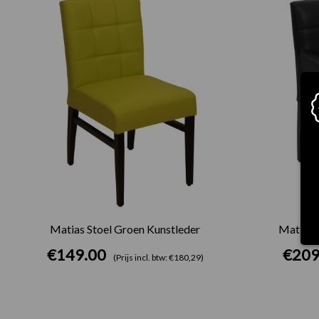
Matias Stoel Groen Kunstleder
Matiz A
€
149.00
€
209
(Prijs incl. btw: €180,29)