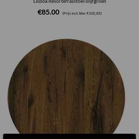
Lisboa Resol terrasstoel olijfgroen
€
85.00
(Prijs incl. btw: €102,85)
Prijsklasse:
€75.00
tot
€165.00