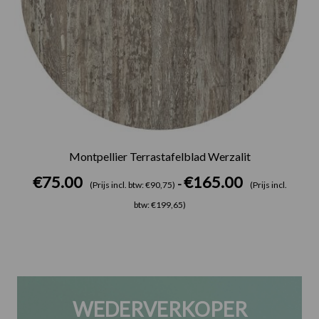
Montpellier Terrastafelblad Werzalit
€
75.00
€
165.00
-
(Prijs incl. btw: €90,75)
(Prijs incl.
btw: €199,65)
WEDERVERKOPER