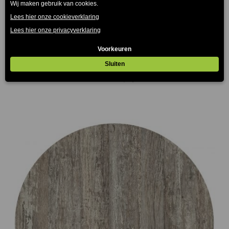
Eiken Antiek Terrastafelblad Werzalit
€
75.00
€
165.00
-
(Prijs incl. btw: €90,75)
(Prijs
incl. btw: €199,65)
Prijsklasse:
€75.00
tot
€165.00