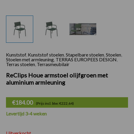
Kunststof
,
Kunststof stoelen
,
Stapelbare stoelen
,
Stoelen
,
Stoelen met armleuning
,
TERRAS EUROPEES DESIGN
,
Terras stoelen
,
Terrasmeubilair
ReClips Houe armstoel olijfgroen met
aluminium armleuning
€
184.00
(Prijs incl. btw: €222,64)
Levertijd 3-4 weken
Uitverkocht