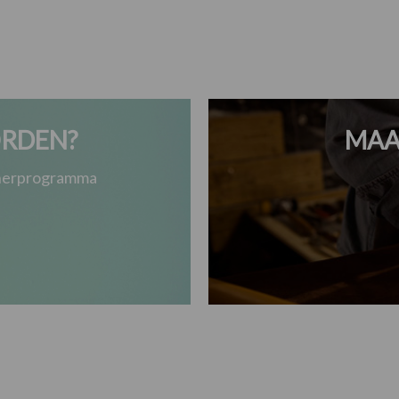
RDEN?
MAA
tnerprogramma