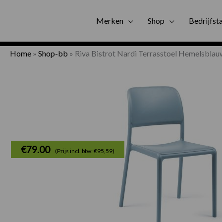
Gratis bezorgi
Merken
Shop
Bedrijfst
Home
»
Shop-bb
»
Riva Bistrot Nardi Terrasstoel Hemelsblau
€
79.00
(Prijs incl. btw: €95,59)