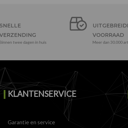
SNELLE
UITGEBREID
VERZENDING
VOORRAAD
Binnen twee dagen in huis
Meer dan 30.000 art
KLANTENSERVICE
Garantie en service