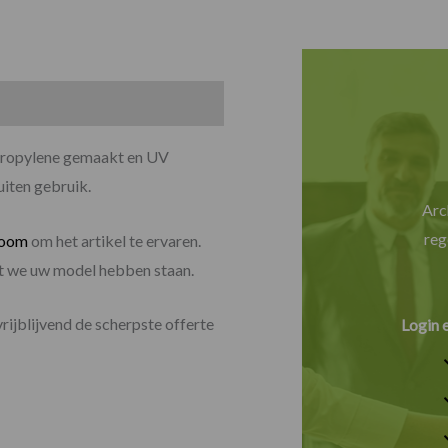
ypropylene gemaakt en UV
uiten gebruik.
Arc
reg
room
om het artikel te ervaren.
dat we uw model hebben staan.
vrijblijvend de scherpste offerte
Login 