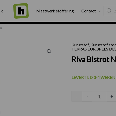
Produc
ng
Binnen twee werkdagen geleverd
Exter
ak
Maatwerk stoffering
Contact
search
w
Kunststof
,
Kunststof sto
Riva Bis
TERRAS EUROPEES DE
Riva Bistrot 
LEVERTIJD 3-4 WEKEN
-
-
+