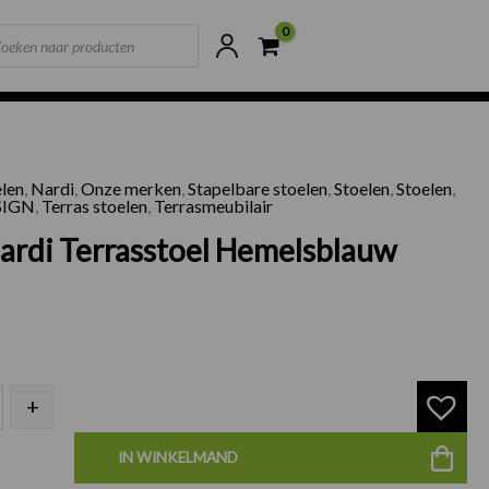
ts
ne voorraad
Scherpste prijzen van NL
elen
,
Nardi
,
Onze merken
,
Stapelbare stoelen
,
Stoelen
,
Stoelen
,
trot Nardi Terrasstoel Hemelsblauw aantal
SIGN
,
Terras stoelen
,
Terrasmeubilair
Nardi Terrasstoel Hemelsblauw
+
IN WINKELMAND