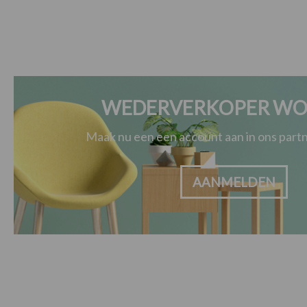
WEDERVERKOPER WO
Maak nu een een account aan in ons par
AANMELDEN