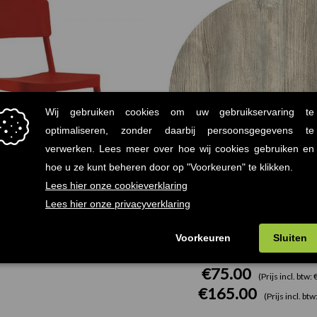
 Resol terrasstoel rood
Ponderosa Wit Terrasta
Werzalit
.00
(Prijs incl. btw: €102,85)
€
75.00
(Prijs incl. btw:
€
165.00
(Prijs incl. bt