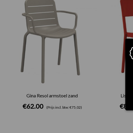
Gina Resol armstoel zand
Lisboa
€
62.00
€
85
(Prijs incl. btw: €75,02)