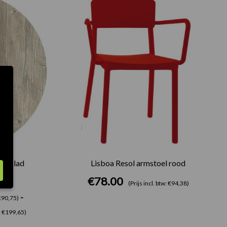
€75.00
tot
€165.00
felblad
Lisboa Resol armstoel rood
€
78.00
(Prijs incl. btw: €94,38)
-
 €90,75)
w: €199,65)