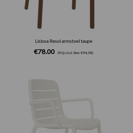
Lisboa Resol armstoel taupe
€
78.00
(Prijs incl. btw: €94,38)