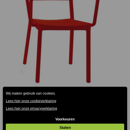
Lisboa Resol armstoel rood
€
78.00
(Prijs incl. btw: €94,38)