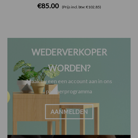
€
85.00
(Prijs incl. btw: €102,85)
WEDERVERKOPER
WORDEN?
Maak nu een een account aan in ons
partnerprogramma
AANMELDEN