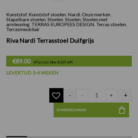
Kunststof
,
Kunststof stoelen
,
Nardi
,
Onze merken
,
Riva Nardi Terrasst
Stapelbare stoelen
,
Stoelen
,
Stoelen
,
Stoelen met
armleuning
,
TERRAS EUROPEES DESIGN
,
Terras stoelen
,
Terrasmeubilair
Riva Nardi Terrasstoel Duifgrijs
€
89.00
(Prijs incl. btw: €107,69)
LEVERTIJD 3-4 WEKEN
-
+
-
+
IN WINKELMAND