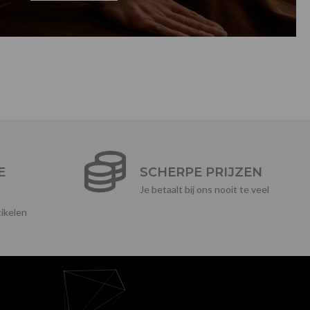
E
SCHERPE PRIJZEN
Je betaalt bij ons nooit te veel
ikelen