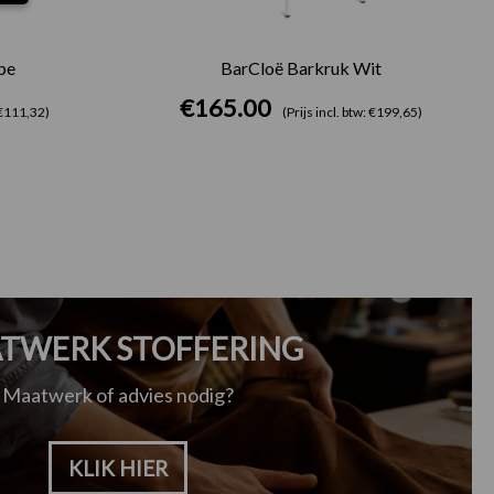
pe
BarCloë Barkruk Wit
€
165.00
: €111,32)
(Prijs incl. btw: €199,65)
TWERK STOFFERING
Maatwerk of advies nodig?
KLIK HIER