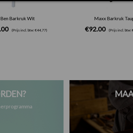
Ben Barkruk Wit
Maxx Barkruk Tau
.00
€
92.00
(Prijs incl. btw: €44,77)
(Prijs incl. btw
RDEN?
MAA
tnerprogramma