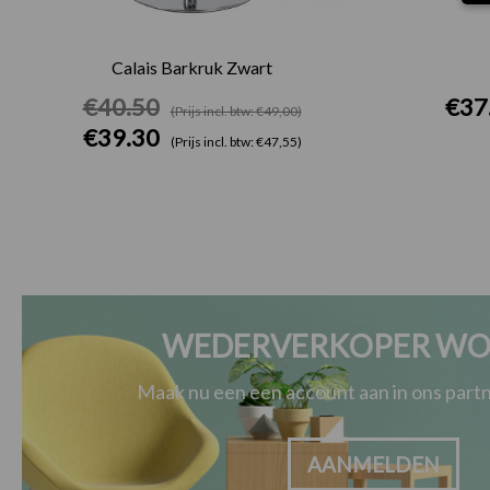
Calais Barkruk Zwart
€
40.50
€
37
(Prijs incl. btw: €49,00)
€
39.30
(Prijs incl. btw: €47,55)
WEDERVERKOPER WO
Maak nu een een account aan in ons par
AANMELDEN