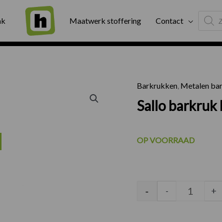
Produc
ng
Binnen twee werkdagen geleverd
Exter
ak
Maatwerk stoffering
Contact
search
Barkrukken
,
Metalen ba
Sallo ba
Sallo barkruk
uidige
OP VOORRAAD
ijs
:
-
-
+
73.00.