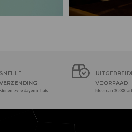
SNELLE
UITGEBREID
VERZENDING
VOORRAAD
Binnen twee dagen in huis
Meer dan 30.000 art