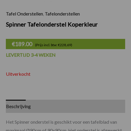
Tafel Onderstellen
,
Tafelonderstellen
Spinner Tafelonderstel Koperkleur
€
189.00
(Prijs incl. btw: €228,69)
LEVERTIJD 3-4 WEKEN
Uitverkocht
Beschrijving
Specificaties
Het Spinner onderstel is geschikt voor een tafelblad van
maximaal Ø90cm of 90x90cm. Het onderstel is afgewerkt