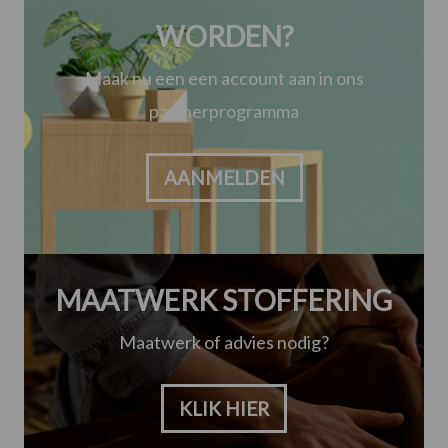
WORDEN?
Maak nu een een account aan in ons
partnerprogramma
AANMELDEN
MAATWERK STOFFERING
Maatwerk of advies nodig?
KLIK HIER