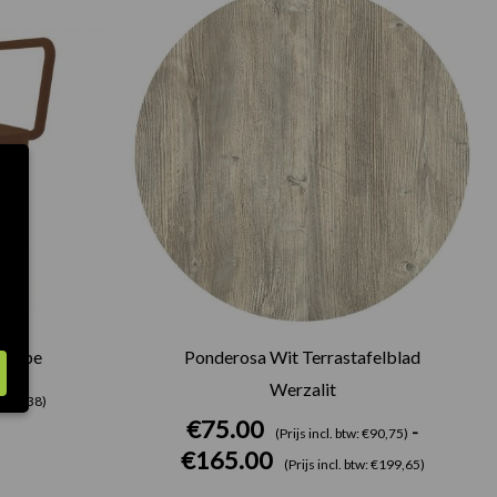
€75.00
tot
€165.00
 taupe
Ponderosa Wit Terrastafelblad
Werzalit
: €94,38)
€
75.00
-
(Prijs incl. btw: €90,75)
€
165.00
(Prijs incl. btw: €199,65)