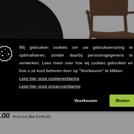
€75.00
tot
€165.00
Terrastafelblad Werzalit
Lisboa Resol armstoel
.00
€
78.00
-
(Prijs incl. btw: €90,75)
(Prijs incl. btw
.00
(Prijs incl. btw: €199,65)