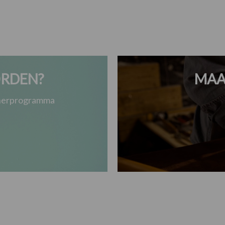
RDEN?
MAA
tnerprogramma