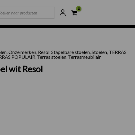
ts
ne voorraad
Scherpste prijzen van NL
elen
,
Onze merken
,
Resol
,
Stapelbare stoelen
,
Stoelen
,
TERRAS
RRAS POPULAIR
,
Terras stoelen
,
Terrasmeubilair
el wit Resol