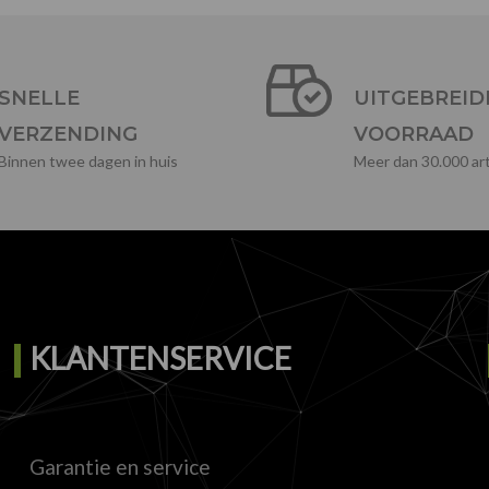
SNELLE
UITGEBREID
VERZENDING
VOORRAAD
Binnen twee dagen in huis
Meer dan 30.000 art
KLANTENSERVICE
Garantie en service