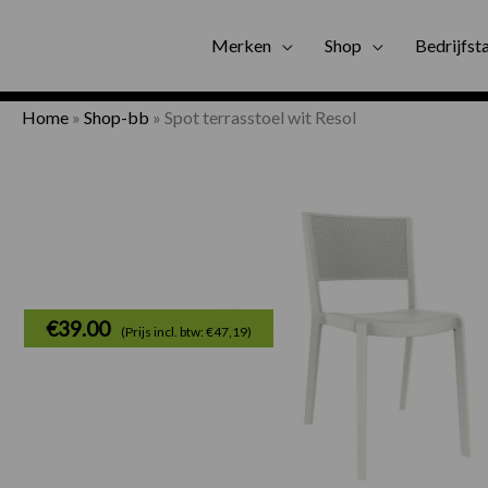
Gratis bezorgi
Merken
Shop
Bedrijfst
Home
»
Shop-bb
»
Spot terrasstoel wit Resol
€
39.00
(Prijs incl. btw: €47,19)