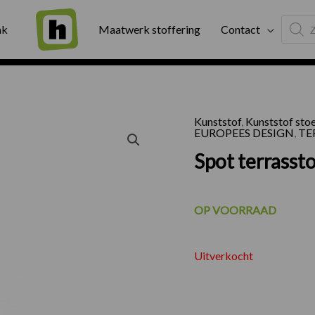
Produc
ng
Binnen twee werkdagen geleverd
Exter
ak
Maatwerk stoffering
Contact
search
Kunststof
,
Kunststof sto
EUROPEES DESIGN
,
TE
Spot terrassto
OP VOORRAAD
Uitverkocht