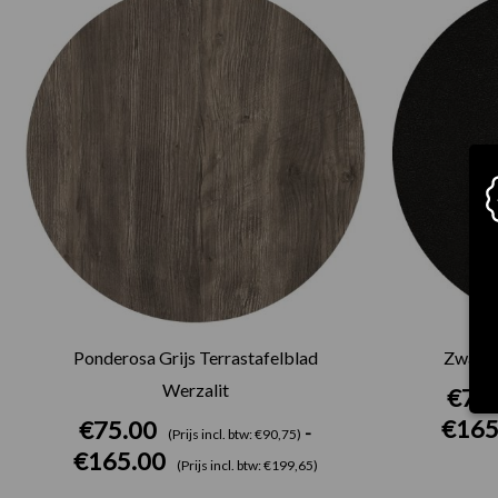
€75.00
tot
€165.00
Ponderosa Grijs Terrastafelblad
Zwart 
Werzalit
€
75
€
165
€
75.00
-
(Prijs incl. btw: €90,75)
€
165.00
(Prijs incl. btw: €199,65)