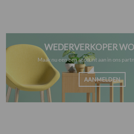
WEDERVERKOPER WO
Maak nu een een account aan in ons par
AANMELDEN