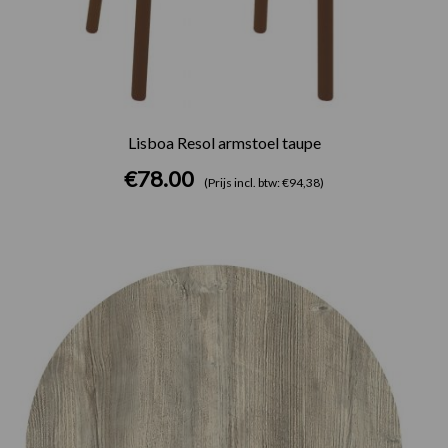
Lisboa Resol armstoel taupe
€
78.00
(Prijs incl. btw: €94,38)
Prijsklasse:
€75.00
tot
€165.00