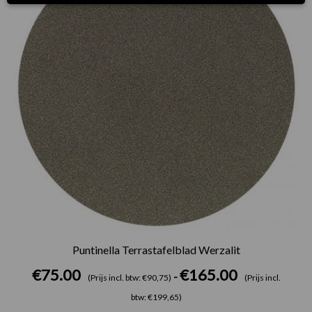
Puntinella Terrastafelblad Werzalit
€
75.00
€
165.00
-
(Prijs incl. btw: €90,75)
(Prijs incl.
btw: €199,65)