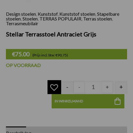
Design stoelen
,
Kunststof
,
Kunststof stoelen
,
Stapelbare
Stellar Terrasstoel 
stoelen
,
Stoelen
,
TERRAS POPULAIR
,
Terras stoelen
,
Terrasmeubilair
Stellar Terrasstoel Antraciet Grijs
€
75.00
(Prijs incl. btw: €90,75)
OP VOORRAAD
-
+
-
+
IN WINKELMAND