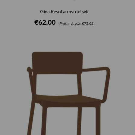
Gina Resol armstoel wit
€
62.00
(Prijs incl. btw: €75,02)