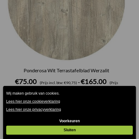
Ponderosa Wit Terrastafelblad Werzalit
€
75.00
€
165.00
-
(Prijs incl. btw: €90,75)
(Prijs
incl. btw: €199,65)
Prijsklasse:
€75.00
tot
€165.00