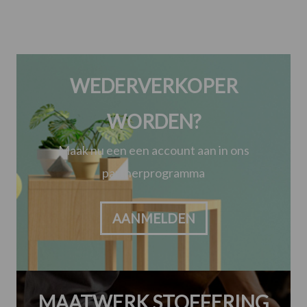
WEDERVERKOPER
WORDEN?
Maak nu een een account aan in ons
partnerprogramma
AANMELDEN
MAATWERK STOFFERING