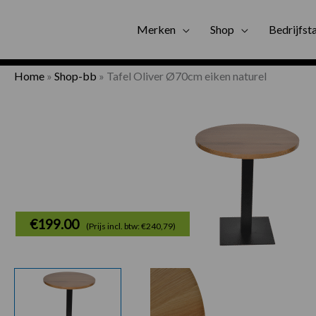
Gratis bezorgi
Merken
Shop
Bedrijfst
Home
»
Shop-bb
»
Tafel Oliver Ø70cm eiken naturel
€
199.00
(Prijs incl. btw: €240,79)