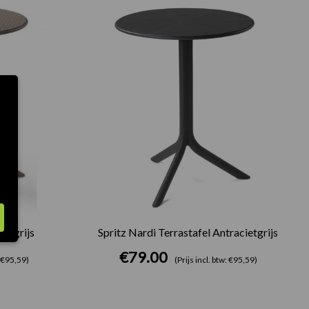
uifgrijs
Spritz Nardi Terrastafel Antracietgrijs
€
79.00
: €95,59)
(Prijs incl. btw: €95,59)