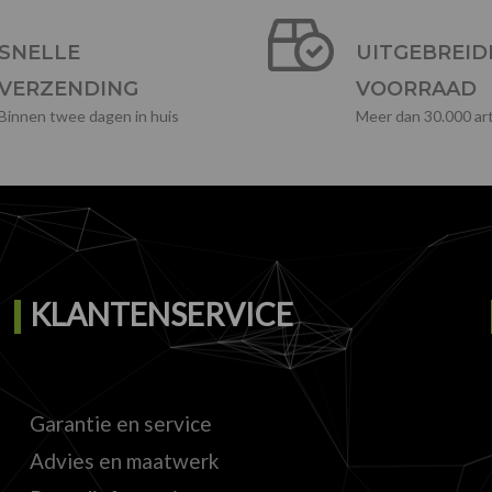
SNELLE
UITGEBREID
VERZENDING
VOORRAAD
Binnen twee dagen in huis
Meer dan 30.000 art
KLANTENSERVICE
Garantie en service
Advies en maatwerk