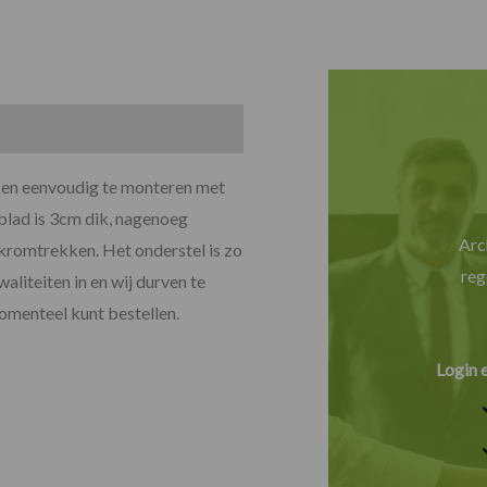
es en eenvoudig te monteren met
lblad is 3cm dik, nagenoeg
Arc
t kromtrekken. Het onderstel is zo
reg
aliteiten in en wij durven te
 momenteel kunt bestellen.
Login 