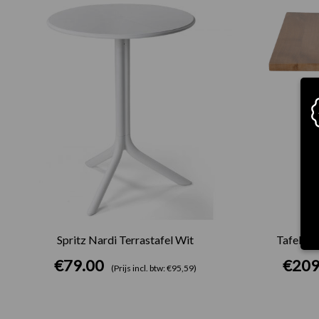
Spritz Nardi Terrastafel Wit
Tafel Br
€
79.00
€
209
(Prijs incl. btw: €95,59)