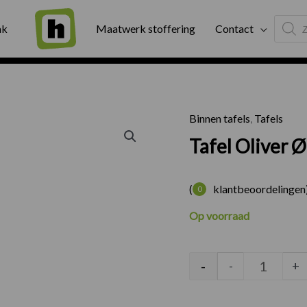
Produc
ng
Binnen twee werkdagen geleverd
Exter
ak
Maatwerk stoffering
Contact
search
Binnen tafels
,
Tafels
Tafel Ol
Tafel Oliver 
(
klantbeoordelingen
0
Op voorraad
-
-
+