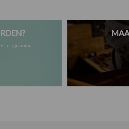
RDEN?
MAA
tnerprogramma