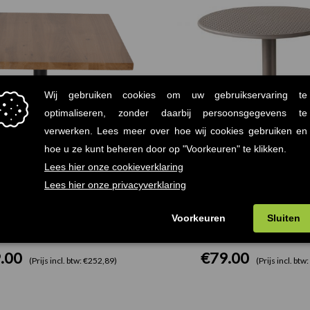
igit 70x70cm eiken naturel
Step Nardi Terrastafel D
.00
€
79.00
(Prijs incl. btw: €252,89)
(Prijs incl. btw