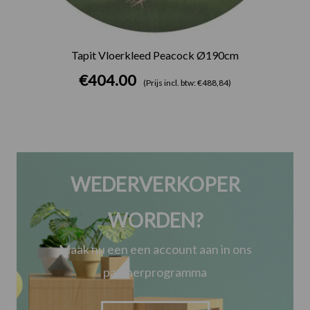
Tapit Vloerkleed Peacock Ø190cm
€
404.00
(Prijs incl. btw: €488,84)
WEDERVERKOPER
WORDEN?
Maak nu een een account aan in ons
partnerprogramma