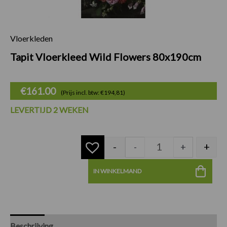
Vloerkleden
Tapit Vloerkleed W
Tapit Vloerkleed Wild Flowers 80x190cm
€
161.00
(Prijs incl. btw: €194,81)
LEVERTIJD 2 WEKEN
-
+
-
+
IN WINKELMAND
Beschrijving
Specificaties