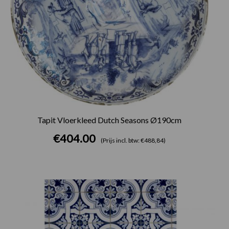
Tapit Vloerkleed Dutch Seasons Ø190cm
€
404.00
(Prijs incl. btw: €488,84)