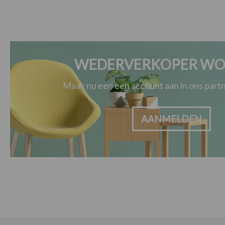
WEDERVERKOPER WO
Maak nu een een account aan in ons par
AANMELDEN