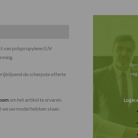
kt van polypropylene (UV
erming.
Arc
reg
vrijblijvend de scherpste offerte
room
om het artikel te ervaren.
Login 
dat we uw model hebben staan.