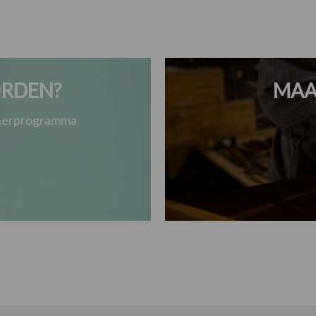
RDEN?
MAA
tnerprogramma