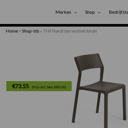
Gratis bezorgi
Merken
Shop
Bedrijfst
Home
»
Shop-bb
»
Trill Nardi terrasstoel bruin
€
73.55
(Prijs incl. btw: €89,00)