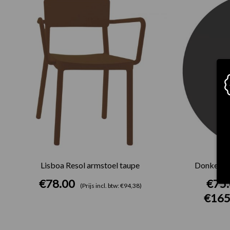
Lisboa Resol armstoel taupe
Donkergri
€
78.00
€
75
(Prijs incl. btw: €94,38)
€
165