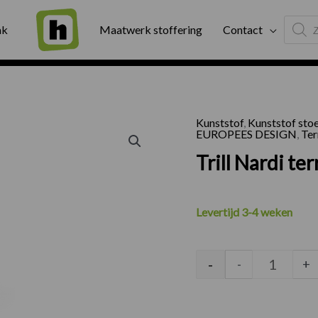
Produc
ng
Binnen twee werkdagen geleverd
Exter
ak
Maatwerk stoffering
Contact
search
Kunststof
,
Kunststof sto
Trill Nar
EUROPEES DESIGN
,
Ter
Trill Nardi te
Levertijd 3-4 weken
-
-
+