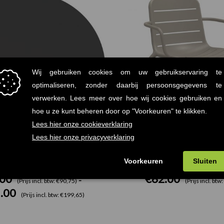
€75.00
tot
€165.00
js Terrastafelblad Werzalit
Gina Resol armstoel 
.00
€
62.00
-
(Prijs incl. btw: €90,75)
(Prijs incl. btw
.00
(Prijs incl. btw: €199,65)