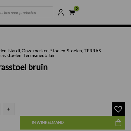
ts
ne voorraad
Scherpste prijzen van NL
elen
,
Nardi
,
Onze merken
,
Stoelen
,
Stoelen
,
TERRAS
di terrasstoel bruin aantal
ras stoelen
,
Terrasmeubilair
rrasstoel bruin
+
IN WINKELMAND