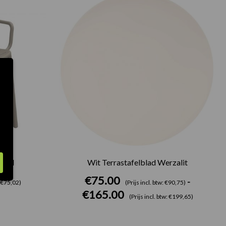
€75.00
tot
€165.00
zand
Wit Terrastafelblad Werzalit
€
75.00
-
: €75,02)
(Prijs incl. btw: €90,75)
€
165.00
(Prijs incl. btw: €199,65)