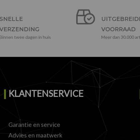
SNELLE
UITGEBREID
VERZENDING
VOORRAAD
Binnen twee dagen in huis
Meer dan 30.000 art
KLANTENSERVICE
Garantie en service
Advies en maatwerk