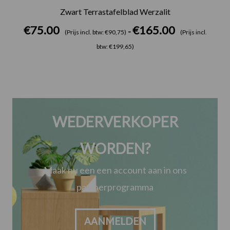
Zwart Terrastafelblad Werzalit
€
75.00
€
165.00
-
(Prijs incl. btw: €90,75)
(Prijs incl.
btw: €199,65)
WEDERVERKOPER
WORDEN?
Maak nu een een account aan in ons
partnerprogramma
AANMELDEN