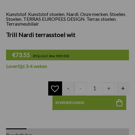
Kunststof
,
Kunststof stoelen
,
Nardi
,
Onze merken
,
Stoelen
,
Trill Nardi terrasst
Stoelen
,
TERRAS EUROPEES DESIGN
,
Terras stoelen
,
Terrasmeubilair
Trill Nardi terrasstoel wit
€
73.55
(Prijs incl. btw: €89,00)
Levertijd 3-4 weken
-
+
-
+
IN WINKELMAND