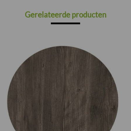
Gerelateerde producten
Prijsklasse:
€75.00
tot
€165.00