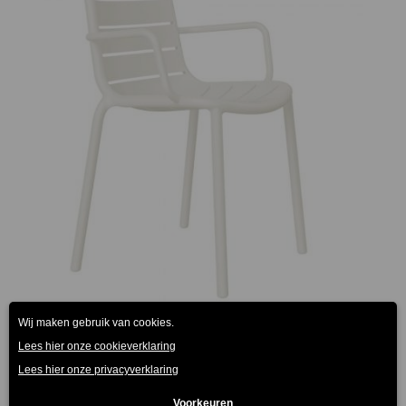
Gina Resol armstoel wit
€
62.00
(Prijs incl. btw: €75,02)