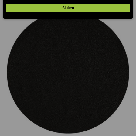
Prijsklasse:
€75.00
tot
€165.00