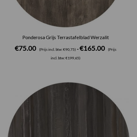
Ponderosa Grijs Terrastafelblad Werzalit
€
75.00
€
165.00
-
(Prijs incl. btw: €90,75)
(Prijs
incl. btw: €199,65)
Prijsklasse:
€75.00
tot
€165.00