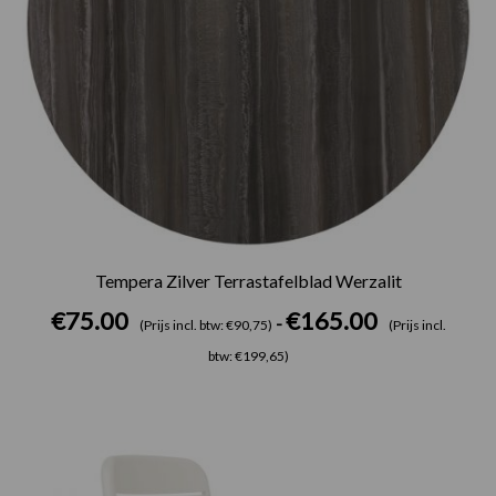
Tempera Zilver Terrastafelblad Werzalit
€
75.00
€
165.00
-
(Prijs incl. btw: €90,75)
(Prijs incl.
btw: €199,65)