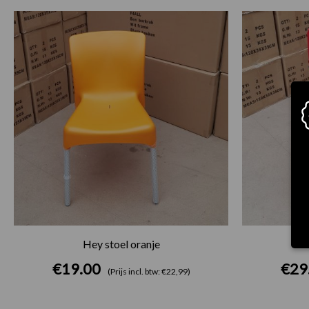
Hey stoel oranje
€
19.00
€
29
(Prijs incl. btw: €22,99)