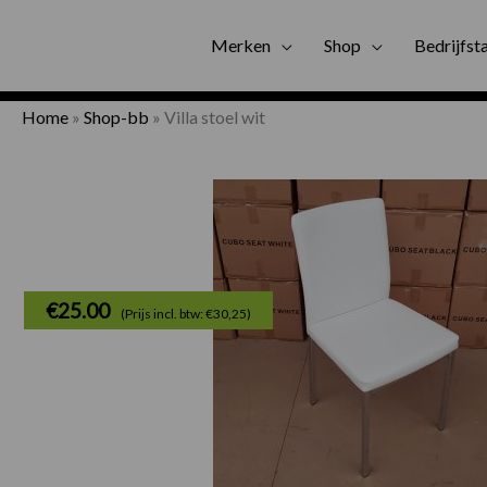
Gratis bezorgi
Merken
Shop
Bedrijfst
Home
»
Shop-bb
»
Villa stoel wit
€
25.00
(Prijs incl. btw: €30,25)