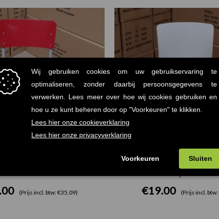
3300 stoel rood
Hey stoel wit
.00
€
19.00
(Prijs incl. btw: €35,09)
(Prijs incl. btw