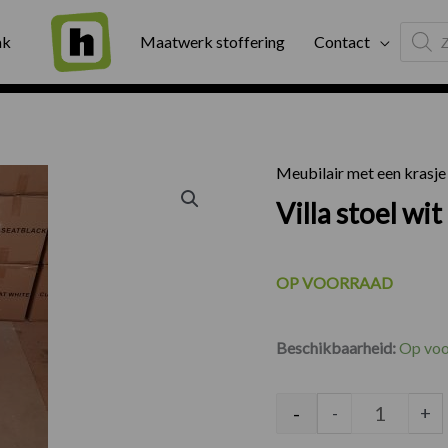
Produc
ng
Binnen twee werkdagen geleverd
Exter
ak
Maatwerk stoffering
Contact
search
Meubilair met een krasje
Villa stoe
Villa stoel wit
OP VOORRAAD
Beschikbaarheid:
Op voo
-
-
+