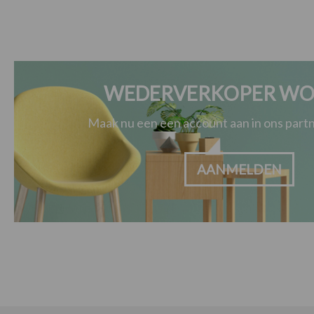
WEDERVERKOPER WO
Maak nu een een account aan in ons par
AANMELDEN