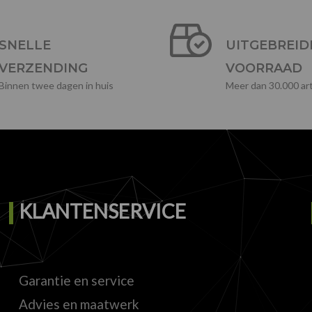
SNELLE
UITGEBREID
VERZENDING
VOORRAAD
Binnen twee dagen in huis
Meer dan 30.000 art
KLANTENSERVICE
Garantie en service
Advies en maatwerk