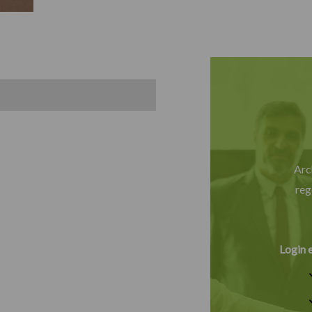
Arc
reg
Login 