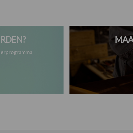
RDEN?
MAA
tnerprogramma