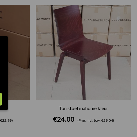
Ton stoel mahonie kleur
€
24.00
: €22,99)
(Prijs incl. btw: €29,04)