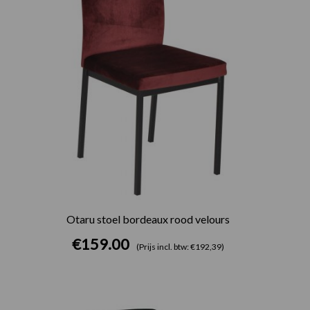
Otaru stoel bordeaux rood velours
€
159.00
(Prijs incl. btw: €192,39)