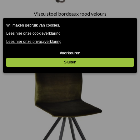
Viseu stoel bordeaux rood velours
€
169.00
(Prijs incl. btw: €204,49)