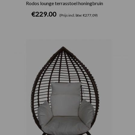
Rodos lounge terrasstoel honingbruin
€
229.00
(Prijs incl. btw: €277,09)