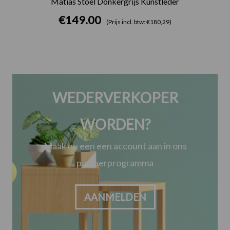
Matias Stoel Donkergrijs Kunstleder
€
149.00
(Prijs incl. btw: €180,29)
WEDERVERKOPER
WORDEN?
Maak nu een een account aan in ons
partnerprogramma
AANMELDEN