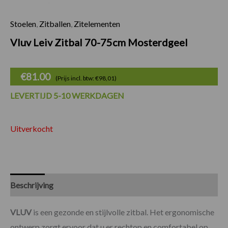
Stoelen
,
Zitballen
,
Zitelementen
Vluv Leiv Zitbal 70-75cm Mosterdgeel
€
81.00
(Prijs incl. btw: €98,01)
LEVERTIJD 5-10 WERKDAGEN
Uitverkocht
Beschrijving
Specificaties
VLUV
is een gezonde en stijlvolle zitbal. Het ergonomische
ontwerp zorgt ervoor dat u er rechtop en comfortabel op