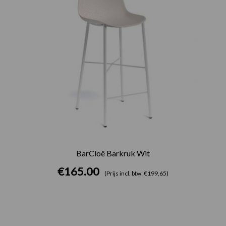
BarCloë Barkruk Wit
€
165.00
(Prijs incl. btw: €199,65)