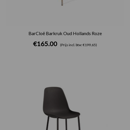
BarCloë Barkruk Oud Hollands Roze
€
165.00
(Prijs incl. btw: €199,65)