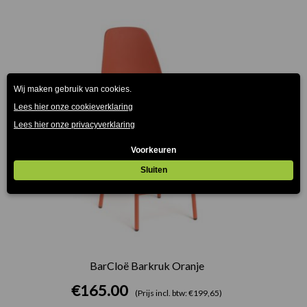
BarCloë Barkruk Oranje
€
165.00
(Prijs incl. btw: €199,65)