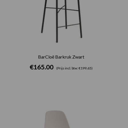
BarCloë Barkruk Zwart
€
165.00
(Prijs incl. btw: €199,65)