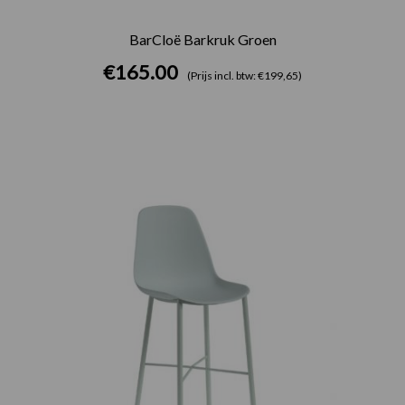
BarCloë Barkruk Groen
€
165.00
(Prijs incl. btw: €199,65)