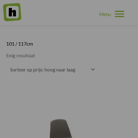
Hoo
Home
»
101 / 117cm
101 / 117cm
Enig resultaat