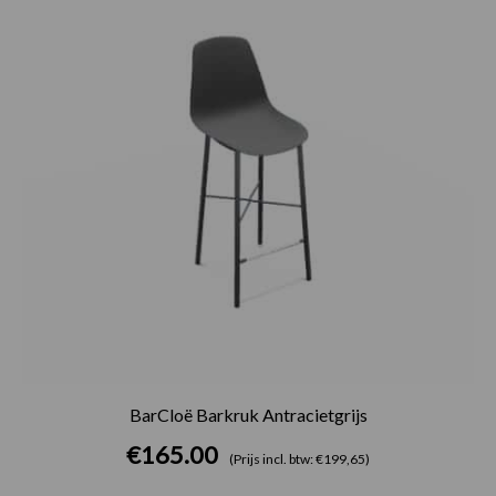
BarCloë Barkruk Antracietgrijs
€
165.00
(Prijs incl. btw: €199,65)