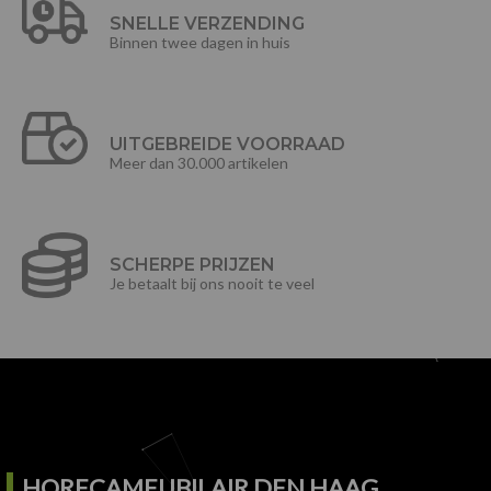
SNELLE VERZENDING
Binnen twee dagen in huis
UITGEBREIDE VOORRAAD
Meer dan 30.000 artikelen
SCHERPE PRIJZEN
Je betaalt bij ons nooit te veel
HORECAMEUBILAIR DEN HAAG