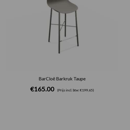
BarCloë Barkruk Taupe
€
165.00
(Prijs incl. btw: €199,65)