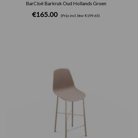
BarCloë Barkruk Oud Hollands Groen
€
165.00
(Prijs incl. btw: €199,65)