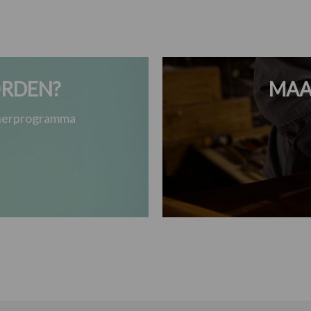
RDEN?
MAA
tnerprogramma