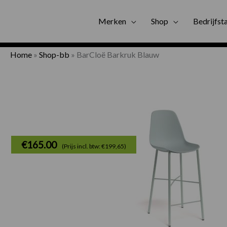
Gratis bezorgi
Merken
Shop
Bedrijfst
Home
»
Shop-bb
»
BarCloë Barkruk Blauw
€
165.00
(Prijs incl. btw: €199,65)