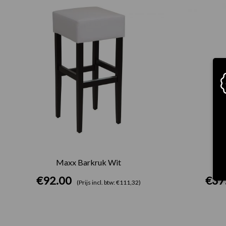
Maxx Barkruk Wit
€
92.00
€
37
(Prijs incl. btw: €111,32)