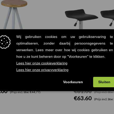
Ben Barkruk Wit
Set van 2 Calais Barkruk
.00
€
81.00
(Prijs incl. btw: €44,77)
(Prijs incl. btw
€
63.60
(Prijs incl. btw