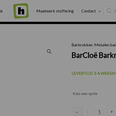
Produc
ng
Binnen twee werkdagen geleverd
Exter
ak
Maatwerk stoffering
Contact
search
Barkrukken
,
Metalen ba
BarCloë Bark
LEVERTIJD 3-4 WEKEN
BarCloë 
-
-
+