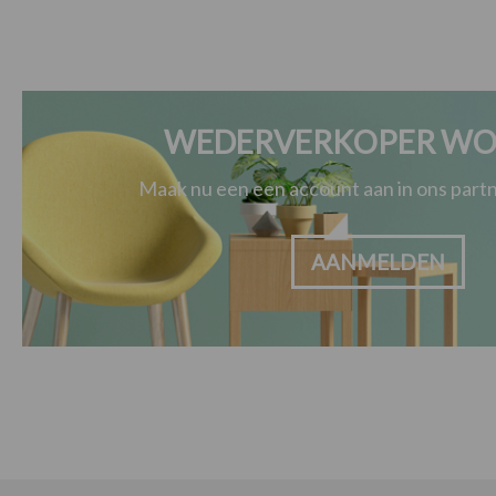
WEDERVERKOPER WO
Maak nu een een account aan in ons par
AANMELDEN