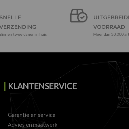
SNELLE
UITGEBREID
VERZENDING
VOORRAAD
Binnen twee dagen in huis
Meer dan 30.000 art
KLANTENSERVICE
Garantie en service
Advies en maatwerk