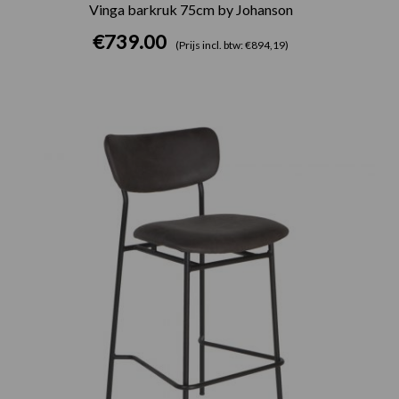
Vinga barkruk 75cm by Johanson
€
739.00
(Prijs incl. btw: €894,19)