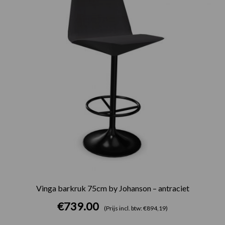
Vinga barkruk 75cm by Johanson – antraciet
€
739.00
(Prijs incl. btw: €894,19)