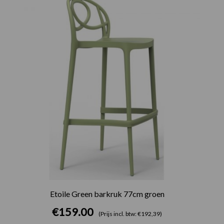
Etoile Green barkruk 77cm groen
€
159.00
(Prijs incl. btw: €192,39)