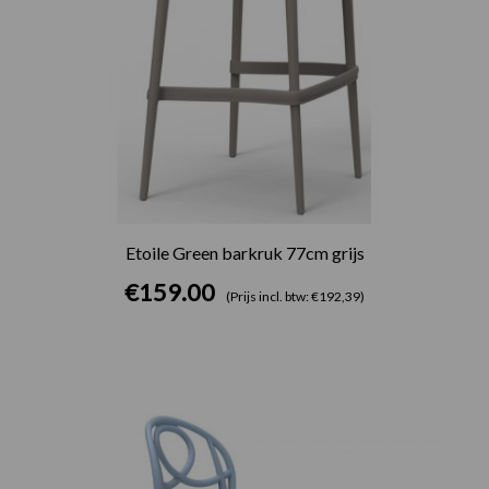
Etoile Green barkruk 77cm grijs
€
159.00
(Prijs incl. btw: €192,39)