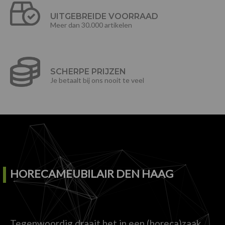
UITGEBREIDE VOORRAAD
Meer dan 30.000 artikelen
SCHERPE PRIJZEN
Je betaalt bij ons nooit te veel
HORECAMEUBILAIR DEN HAAG
Tegenwoordig draait het in een (horeca)zaak