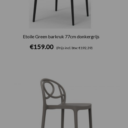
Etoile Green barkruk 77cm donkergrijs
€
159.00
(Prijs incl. btw: €192,39)