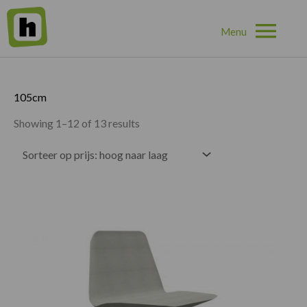
Hoo
Home
»
105cm
105cm
Showing 1–12 of 13 results