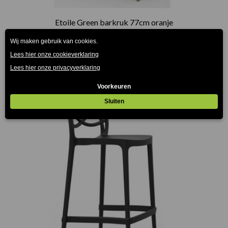
Etoile Green barkruk 77cm oranje
€
159.00
(Prijs incl. btw: €192,39)