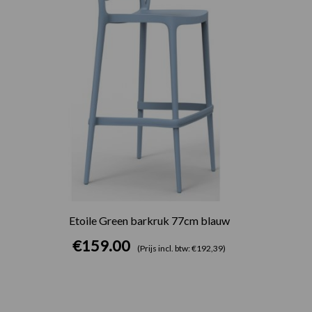
Etoile Green barkruk 77cm blauw
€
159.00
(Prijs incl. btw: €192,39)