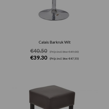
Calais Barkruk Wit
€
40.50
(Prijs incl. btw: €49,00)
€
39.30
(Prijs incl. btw: €47,55)