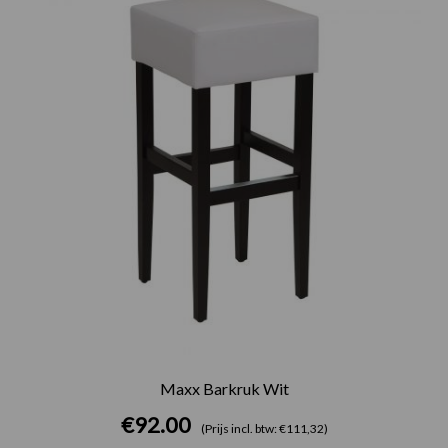
Maxx Barkruk Wit
€
92.00
(Prijs incl. btw: €111,32)