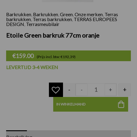
Barkrukken
,
Barkrukken
,
Green
,
Onze merken
,
Terras
Etoile Green barkr
barkrukken
,
Terras barkrukken
,
TERRAS EUROPEES
DESIGN
,
Terrasmeubilair
Etoile Green barkruk 77cm oranje
€
159.00
(Prijs incl. btw: €192,39)
LEVERTIJD 3-4 WEKEN
-
+
-
+
IN WINKELMAND