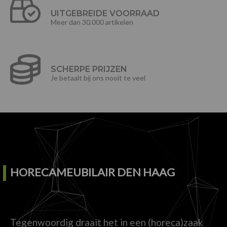
UITGEBREIDE VOORRAAD
Meer dan 30.000 artikelen
SCHERPE PRIJZEN
Je betaalt bij ons nooit te veel
HORECAMEUBILAIR DEN HAAG
Tegenwoordig draait het in een (horeca)zaak