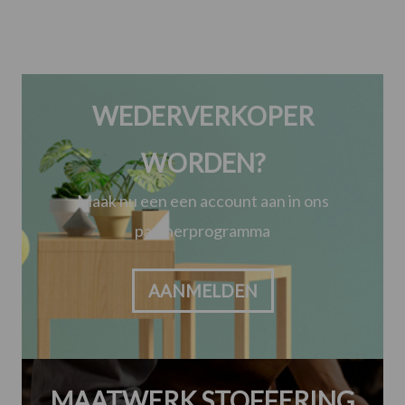
WEDERVERKOPER
WORDEN?
Maak nu een een account aan in ons
partnerprogramma
AANMELDEN
MAATWERK STOFFERING