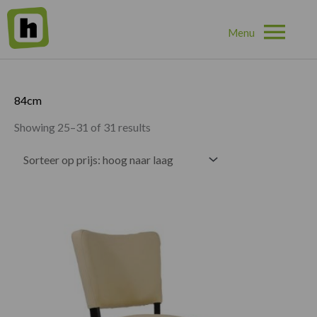
Hoo
Home
»
84cm
»
Pagina 3
84cm
Showing 25–31 of 31 results