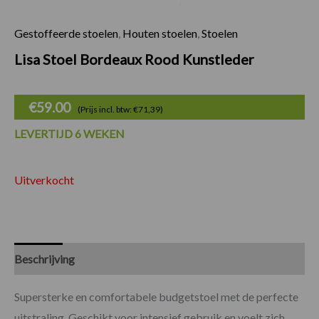
Gestoffeerde stoelen
,
Houten stoelen
,
Stoelen
Lisa Stoel Bordeaux Rood Kunstleder
€
59.00
(Prijs incl. btw: €71,39)
LEVERTIJD 6 WEKEN
Uitverkocht
Beschrijving
Specificaties
Supersterke en comfortabele budgetstoel met de perfecte
uitstraling. Geschikt voor intensief gebruik en voelt zich