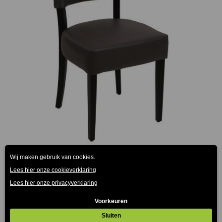
Steffi Stoel Donkertaupe Kunstleder
€
129.00
(Prijs incl. btw: €156,09)