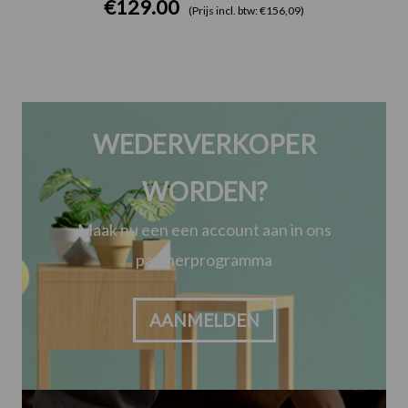
€
129.00
(Prijs incl. btw: €156,09)
WEDERVERKOPER
WORDEN?
Maak nu een een account aan in ons
partnerprogramma
AANMELDEN