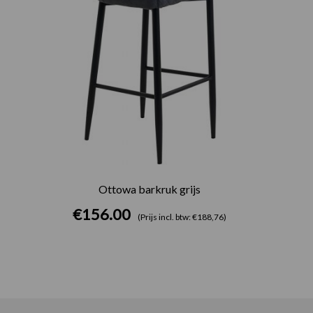
Ottowa barkruk grijs
€
156.00
(Prijs incl. btw: €188,76)