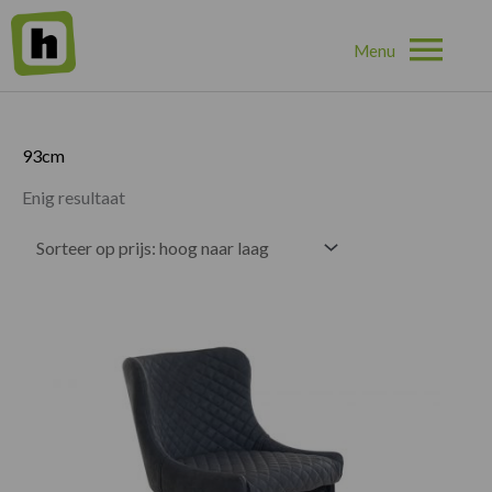
Hoo
Home
»
93cm
93cm
Enig resultaat