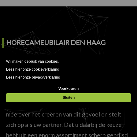
HORECAMEUBILAIR DEN HAAG
Tegenwoordig draait het in een (horeca)zaak
om meer dan alleen heerlijk eten en drinken.
Welke sfeer straalt uw zaak uit en past deze bij
uw doelgroep? HorecaMeubilair denkt met u
mee over het creëren van dit gevoel en stelt
zich op als uw partner. Dat u daarbij de keuze
hebt uit een enorm assortiment scherp geprijsd