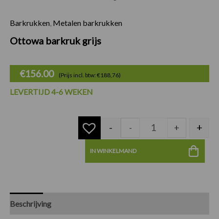
Barkrukken
,
Metalen barkrukken
Ottowa barkruk gri
Ottowa barkruk grijs
€
156.00
(Prijs incl. btw: €188,76)
LEVERTIJD 4-6 WEKEN
-
+
-
+
IN WINKELMAND
Beschrijving
Specificaties