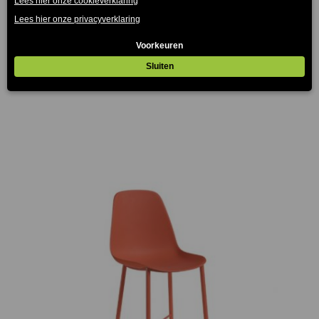
Set van 2 Calais Barkrukken Wit
€
81.00
(Prijs incl. btw: €98,01)
€
63.60
(Prijs incl. btw: €76,96)