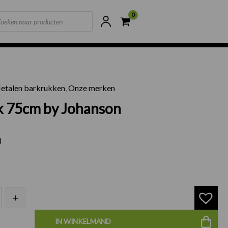
ts
ne voorraad
Scherpste prijzen van NL
etalen barkrukken
,
Onze merken
rkruk 75cm by Johanson aantal
k 75cm by Johanson
)
+
IN WINKELMAND