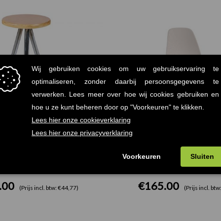
en Barkruk Chroom
BarCloë Barkruk W
.00
€
165.00
(Prijs incl. btw: €44,77)
(Prijs incl. bt