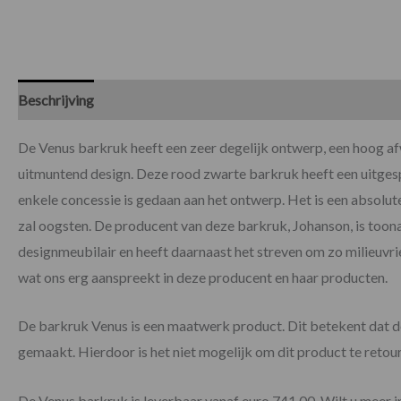
Beschrijving
Specificaties
Beoordelingen (0)
De Venus barkruk heeft een zeer degelijk ontwerp, een hoog af
uitmuntend design. Deze rood zwarte barkruk heeft een uitge
enkele concessie is gedaan aan het ontwerp. Het is een absolu
zal oogsten. De producent van deze barkruk, Johanson, is too
designmeubilair en heeft daarnaast het streven om zo milieuvri
wat ons erg aanspreekt in deze producent en haar producten.
De barkruk Venus is een maatwerk product. Dit betekent dat d
gemaakt. Hierdoor is het niet mogelijk om dit product te retou
De Venus barkruk is leverbaar vanaf euro 741,00. Wilt u meer 