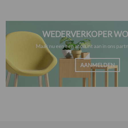
WEDERVERKOPER WO
Maak nu een een account aan in ons par
AANMELDEN