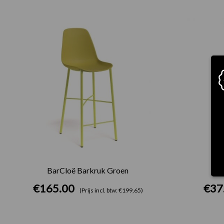
BarCloë Barkruk Groen
B
€
165.00
€
37
(Prijs incl. btw: €199,65)