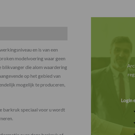
werkingsniveau en is van een
sproken modelvoering waar geen
Arc
te blikvanger die alom waardering
reg
naangevende op het gebied van
endelijk mogelijk te produceren,
Login 
e barkruk speciaal voor u wordt
rneren.
informatie over deze barkruk of