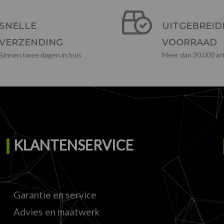
SNELLE
UITGEBREID
VERZENDING
VOORRAAD
Binnen twee dagen in huis
Meer dan 30.000 art
KLANTENSERVICE
Garantie en service
Advies en maatwerk