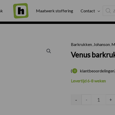
Produc
ng
Binnen twee werkdagen geleverd
Exter
ak
Maatwerk stoffering
Contact
search
Barkrukken
,
Johanson
,
M
Venus ba
Venus barkru
(
klantbeoordelingen
0
Levertijd 6-8 weken
-
-
+