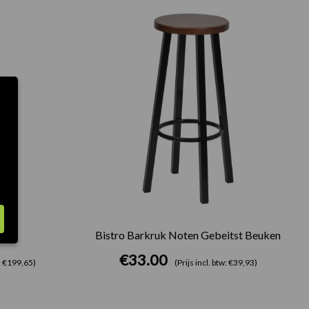
it
Bistro Barkruk Noten Gebeitst Beuken
€
33.00
w: €199,65)
(Prijs incl. btw: €39,93)