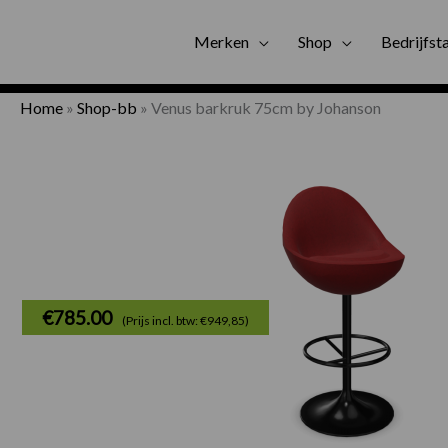
Gratis bezorgi
Merken
Shop
Bedrijfst
Home
»
Shop-bb
»
Venus barkruk 75cm by Johanson
€
785.00
(Prijs incl. btw: €949,85)