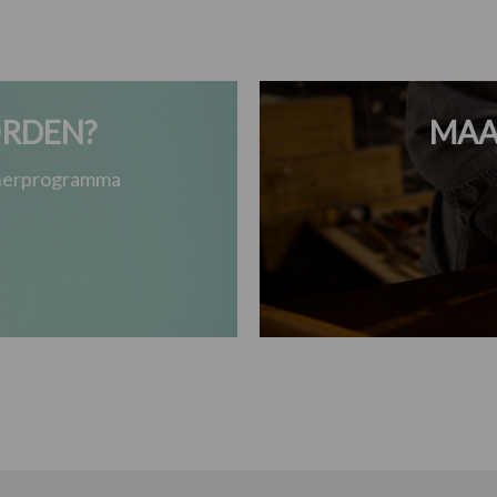
RDEN?
MAA
tnerprogramma