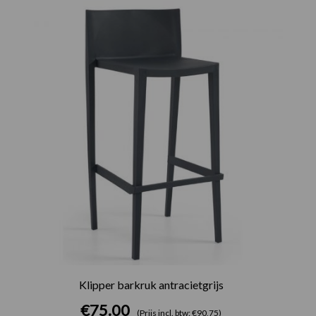
Klipper barkruk antracietgrijs
€
75.00
(Prijs incl. btw: €90,75)