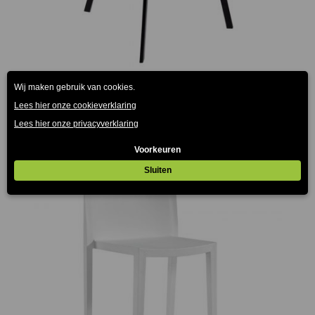
Maret barkruk antraciet 80cm
€
81.00
(Prijs incl. btw: €98,01)