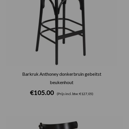
Barkruk Anthoney donkerbruin gebeitst
beukenhout
€
105.00
(Prijs incl. btw: €127,05)