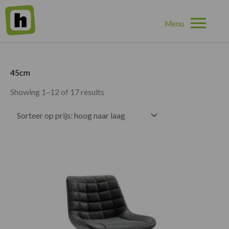
Hoo
Home
»
45cm
45cm
Showing 1–12 of 17 results