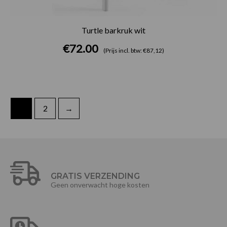
Turtle barkruk wit
€
72.00
(Prijs incl. btw: €87,12)
1
2
→
GRATIS VERZENDING
Geen onverwacht hoge kosten