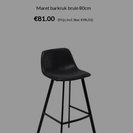
Maret barkruk bruin 80cm
€
81.00
(Prijs incl. btw: €98,01)