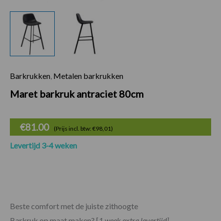
Barkrukken
,
Metalen barkrukken
Maret barkruk antr
Maret barkruk antraciet 80cm
€
81.00
(Prijs incl. btw: €98,01)
Levertijd 3-4 weken
Beste comfort met de juiste zithoogte
Barkruk op maat maken? [
1 week extra levertijd]