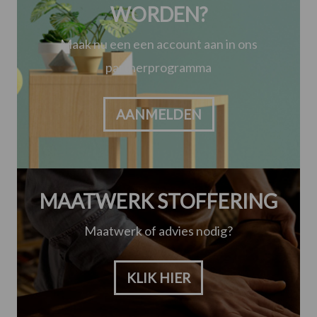
WORDEN?
Maak nu een een account aan in ons
partnerprogramma
AANMELDEN
MAATWERK STOFFERING
Maatwerk of advies nodig?
KLIK HIER