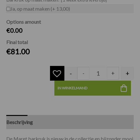
Ja, op maat maken (+ 13,00)
Options amount
€0.00
Final total
€
81.00
-
+
-
+
IN WINKELMAND
Beschrijving
Specificaties
De Maret barkruk is nieuw in de collectie en bijzonder mooi