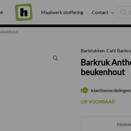
Produc
ng
Binnen twee werkdagen geleverd
Exter
ak
Maatwerk stoffering
Contact
search
eukenhout
Barkrukken
,
Café Barkr
Barkruk 
Barkruk Anth
beukenhout
(
klantbeoordelingen
0
OP VOORRAAD
Hoevee