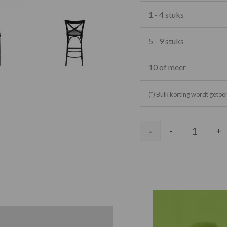
1 - 4 stuks
5 - 9 stuks
10 of meer
(*) Bulk korting wordt geto
-
-
+