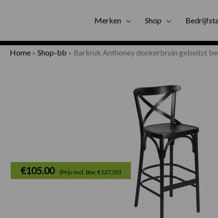
Gratis bezorgi
Merken
Shop
Bedrijfst
Home
»
Shop-bb
»
Barkruk Anthoney donkerbruin gebeitst b
€
105.00
(Prijs incl. btw: €127,05)