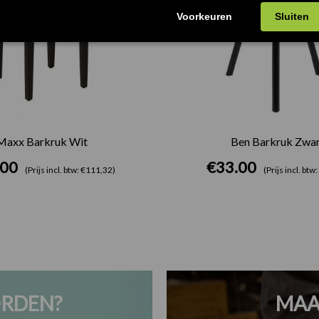
Maxx Barkruk Wit
Ben Barkruk Zwar
.00
€
33.00
(Prijs incl. btw: €111,32)
(Prijs incl. btw
RDEN?
MAA