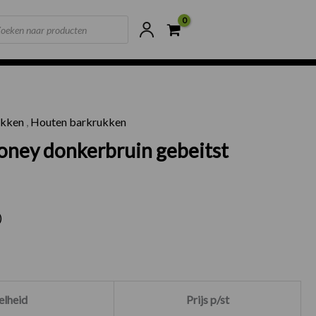
ts
ne voorraad
Scherpste prijzen van NL
ukken
,
Houten barkrukken
Anthoney donkerbruin gebeitst beukenhout aantal
oney donkerbruin gebeitst
)
lheid
Prijs p/st