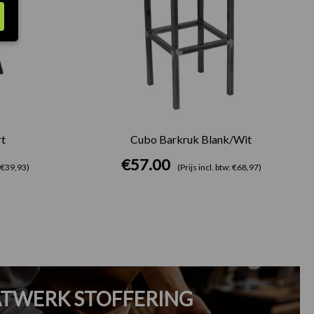
t
Cubo Barkruk Blank/Wit
€
57.00
: €39,93)
(Prijs incl. btw: €68,97)
TWERK STOFFERING