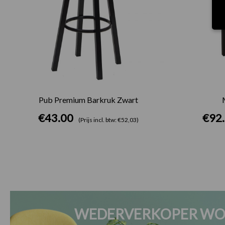
Pub Premium Barkruk Zwart
€
43.00
€
92
(Prijs incl. btw: €52,03)
WEDERVERKOPER WO