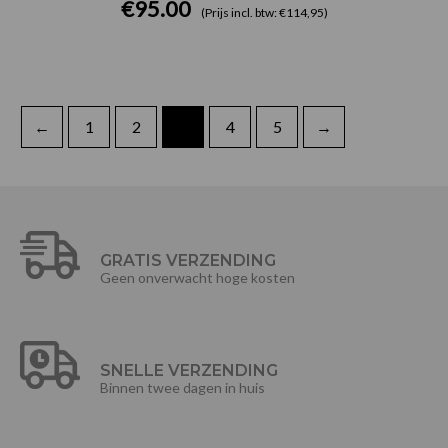
€
95.00
(Prijs incl. btw: €114,95)
←
1
2
3
4
5
→
GRATIS VERZENDING
Geen onverwacht hoge kosten
SNELLE VERZENDING
Binnen twee dagen in huis