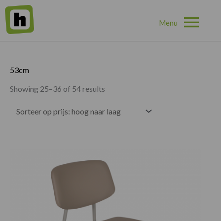
Hoo
Home
»
53cm
»
Pagina 3
53cm
Showing 25–36 of 54 results