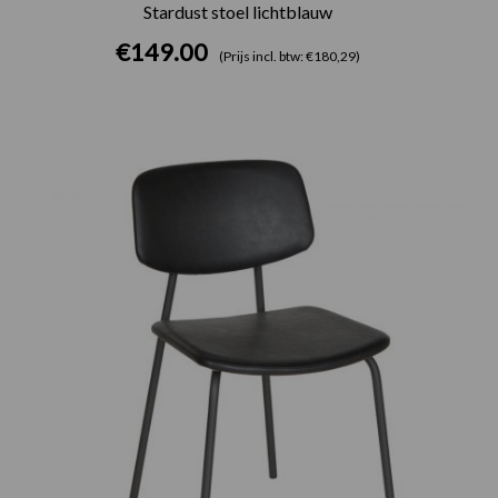
Stardust stoel lichtblauw
€
149.00
(Prijs incl. btw: €180,29)