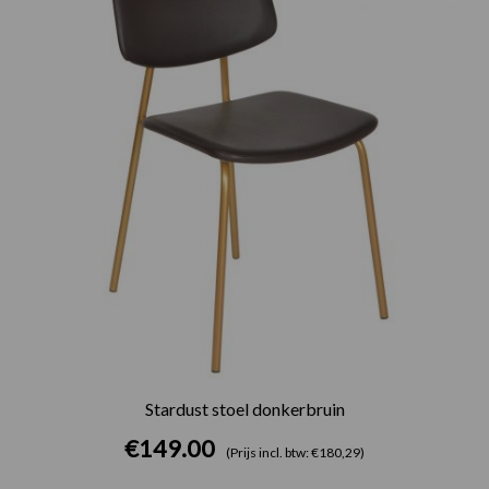
Stardust stoel donkerbruin
€
149.00
(Prijs incl. btw: €180,29)