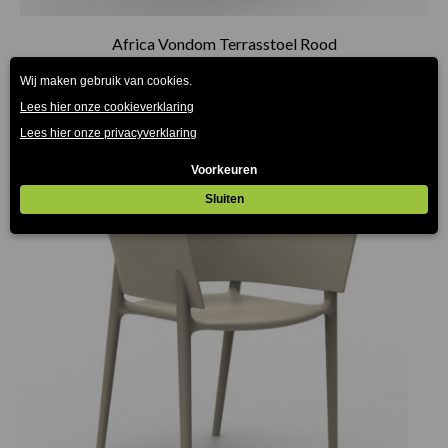
Africa Vondom Terrasstoel Rood
€
120.00
(Prijs incl. btw: €145,20)