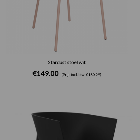
Stardust stoel wit
€
149.00
(Prijs incl. btw: €180,29)