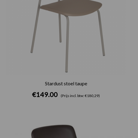
Stardust stoel taupe
€
149.00
(Prijs incl. btw: €180,29)