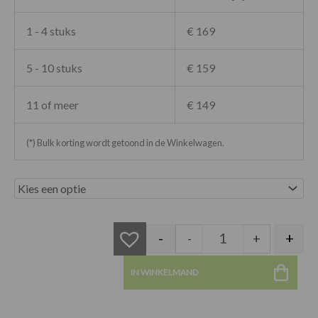
1 - 4 stuks
€ 169
5 - 10 stuks
€ 159
11 of meer
€ 149
(*) Bulk korting wordt getoond in de Winkelwagen.
Stardust stoel lich
-
+
-
+
IN WINKELMAND