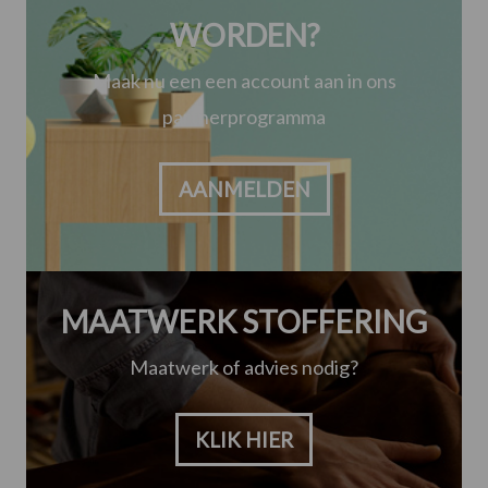
WORDEN?
Maak nu een een account aan in ons
partnerprogramma
AANMELDEN
MAATWERK STOFFERING
Maatwerk of advies nodig?
KLIK HIER