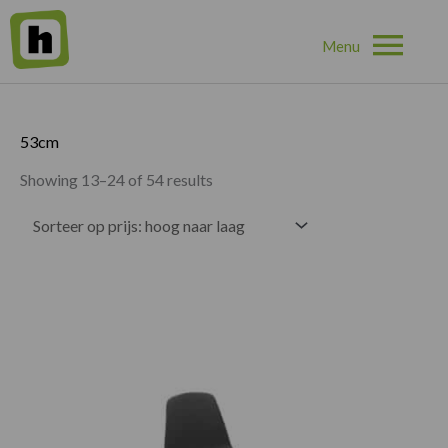
Hoo
Home
»
53cm
»
Pagina 2
53cm
Showing 13–24 of 54 results