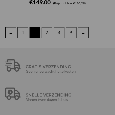
€
149.00
(Prijs incl. btw: €180,29)
←
1
2
3
4
5
→
GRATIS VERZENDING
Geen onverwacht hoge kosten
SNELLE VERZENDING
Binnen twee dagen in huis