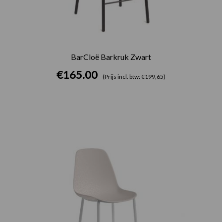
BarCloë Barkruk Zwart
€
165.00
(Prijs incl. btw: €199,65)