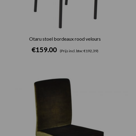
Otaru stoel bordeaux rood velours
€
159.00
(Prijs incl. btw: €192,39)