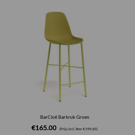
BarCloë Barkruk Groen
€
165.00
(Prijs incl. btw: €199,65)