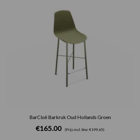
BarCloë Barkruk Oud Hollands Groen
€
165.00
(Prijs incl. btw: €199,65)