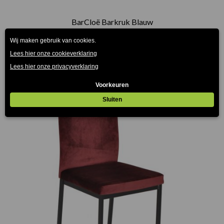
BarCloë Barkruk Blauw
€
165.00
(Prijs incl. btw: €199,65)