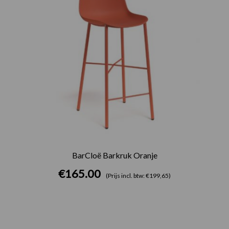
BarCloë Barkruk Oranje
€
165.00
(Prijs incl. btw: €199,65)