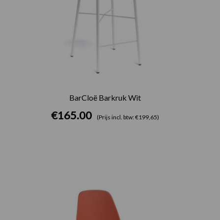
BarCloë Barkruk Wit
€
165.00
(Prijs incl. btw: €199,65)