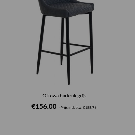
Ottowa barkruk grijs
€
156.00
(Prijs incl. btw: €188,76)