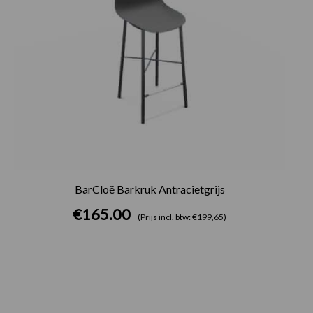
BarCloë Barkruk Antracietgrijs
€
165.00
(Prijs incl. btw: €199,65)