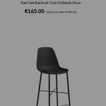
BarCloë Barkruk Oud Hollands Roze
€
165.00
(Prijs incl. btw: €199,65)