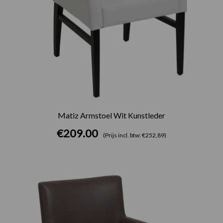
Matiz Armstoel Wit Kunstleder
€
209.00
(Prijs incl. btw: €252,89)