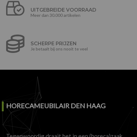
UITGEBREIDE VOORRAAD
Meer dan 30.000 artikelen
SCHERPE PRIJZEN
Je betaalt bij ons nooit te veel
HORECAMEUBILAIR DEN HAAG
Tegenwoordig draait het in een (horeca)zaak