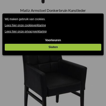
Matiz Armstoel Donkerbruin Kunstleder
€
209.00
(Prijs incl. btw: €252,89)