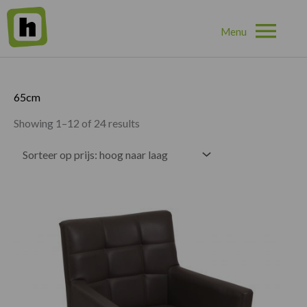
Hoo
Home
»
65cm
65cm
Showing 1–12 of 24 results