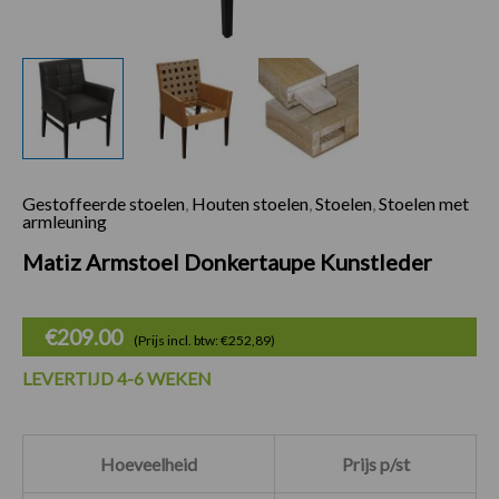
Gestoffeerde stoelen
,
Houten stoelen
,
Stoelen
,
Stoelen met
Matiz Armstoel Do
armleuning
Matiz Armstoel Donkertaupe Kunstleder
€
209.00
(Prijs incl. btw: €252,89)
LEVERTIJD 4-6 WEKEN
Hoeveelheid
Prijs p/st