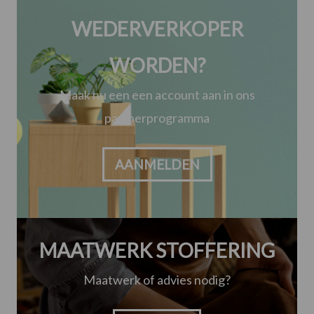
WEDERVERKOPER
WORDEN?
Maak nu een een account aan in ons
partnerprogramma
AANMELDEN
MAATWERK STOFFERING
Maatwerk of advies nodig?