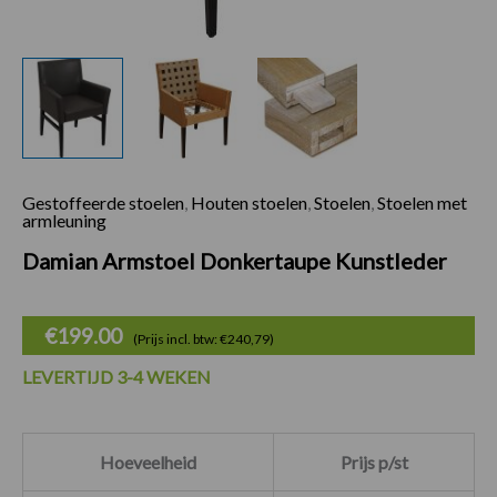
Gestoffeerde stoelen
,
Houten stoelen
,
Stoelen
,
Stoelen met
Damian Armstoel D
armleuning
Damian Armstoel Donkertaupe Kunstleder
€
199.00
(Prijs incl. btw: €240,79)
LEVERTIJD 3-4 WEKEN
Hoeveelheid
Prijs p/st