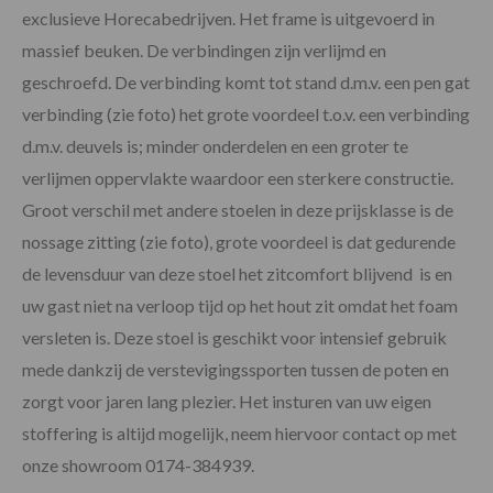
exclusieve Horecabedrijven. Het frame is uitgevoerd in
massief beuken. De verbindingen zijn verlijmd en
geschroefd. De verbinding komt tot stand d.m.v. een pen gat
verbinding (zie foto) het grote voordeel t.o.v. een verbinding
d.m.v. deuvels is; minder onderdelen en een groter te
verlijmen oppervlakte waardoor een sterkere constructie.
Groot verschil met andere stoelen in deze prijsklasse is de
nossage zitting (zie foto), grote voordeel is dat gedurende
de levensduur van deze stoel het zitcomfort blijvend is en
uw gast niet na verloop tijd op het hout zit omdat het foam
versleten is. Deze stoel is geschikt voor intensief gebruik
mede dankzij de verstevigingssporten tussen de poten en
zorgt voor jaren lang plezier. Het insturen van uw eigen
stoffering is altijd mogelijk, neem hiervoor contact op met
onze showroom 0174-384939.