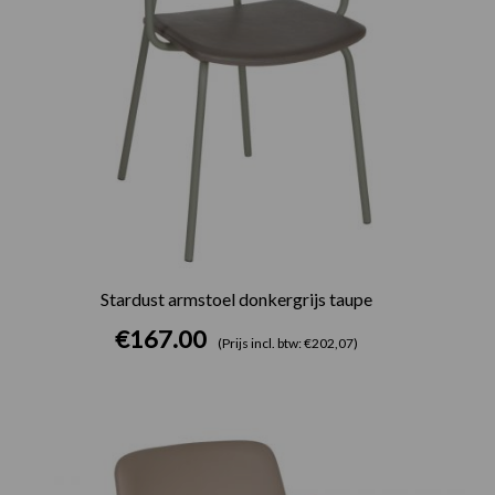
Stardust armstoel donkergrijs taupe
€
167.00
(Prijs incl. btw: €202,07)