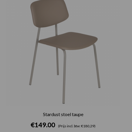
Stardust stoel taupe
€
149.00
(Prijs incl. btw: €180,29)