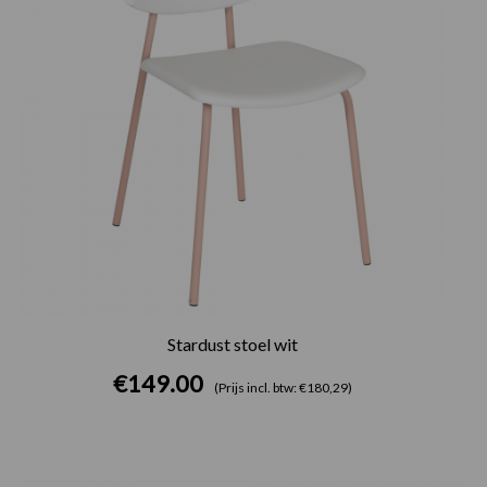
Stardust stoel wit
€
149.00
(Prijs incl. btw: €180,29)