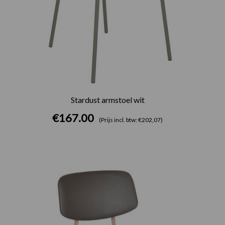
Stardust armstoel wit
€
167.00
(Prijs incl. btw: €202,07)