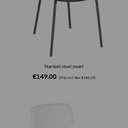
Stardust stoel zwart
€
149.00
(Prijs incl. btw: €180,29)