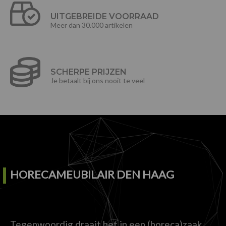
UITGEBREIDE VOORRAAD
Meer dan 30.000 artikelen
SCHERPE PRIJZEN
Je betaalt bij ons nooit te veel
HORECAMEUBILAIR DEN HAAG
Tegenwoordig draait het in een (horeca)zaak