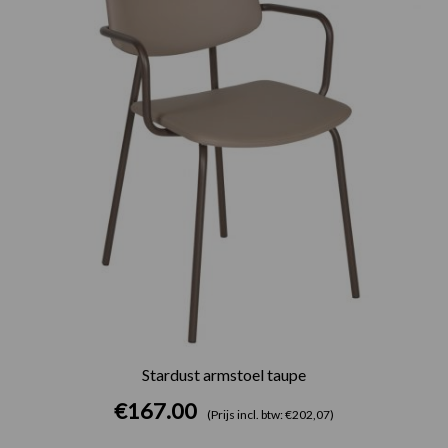
Stardust armstoel taupe
€
167.00
(Prijs incl. btw: €202,07)