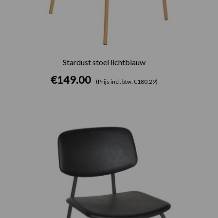
Stardust stoel lichtblauw
€
149.00
(Prijs incl. btw: €180,29)