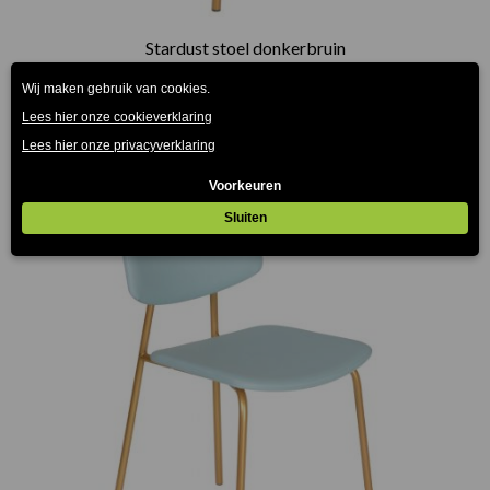
Stardust stoel donkerbruin
€
149.00
(Prijs incl. btw: €180,29)