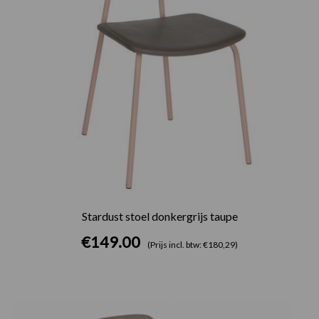
Stardust stoel donkergrijs taupe
€
149.00
(Prijs incl. btw: €180,29)