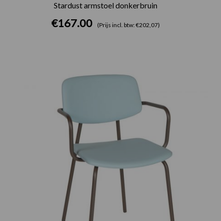
Stardust armstoel donkerbruin
€
167.00
(Prijs incl. btw: €202,07)