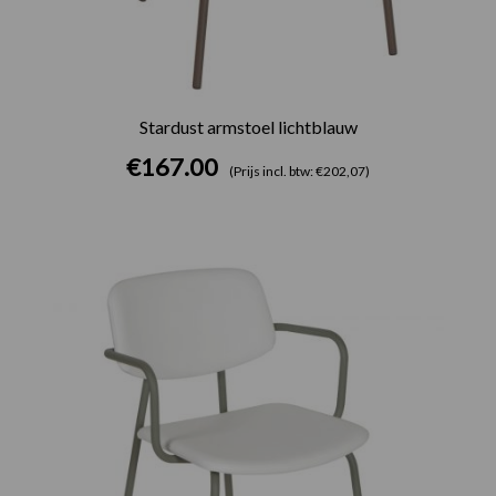
Stardust armstoel lichtblauw
€
167.00
(Prijs incl. btw: €202,07)