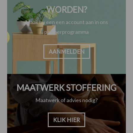
WORDEN?
Maak nu een een account aan in ons
partnerprogramma
AANMELDEN
MAATWERK STOFFERING
Maatwerk of advies nodig?
KLIK HIER