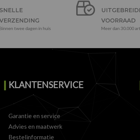
SNELLE
UITGEBREID
VERZENDING
VOORRAAD
Binnen twee dagen in huis
Meer dan 30.000 art
KLANTENSERVICE
Garantie en service
Advies en maatwerk
Bestelinformatie