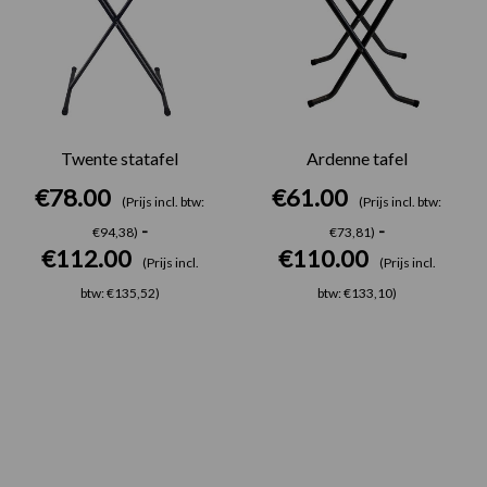
Twente statafel
Ardenne tafel
€
78.00
€
61.00
(Prijs incl. btw:
(Prijs incl. btw:
-
-
€94,38)
€73,81)
€
112.00
€
110.00
(Prijs incl.
(Prijs incl.
btw: €135,52)
btw: €133,10)