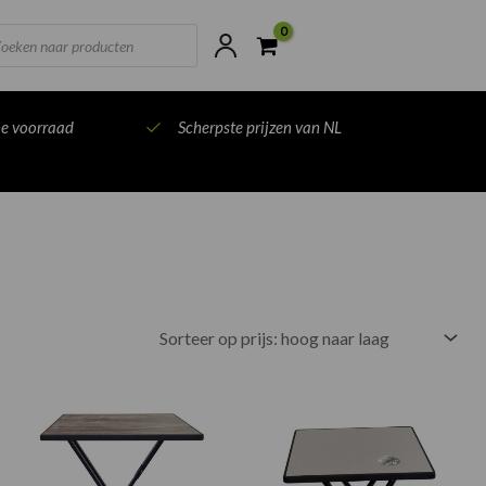
ts
ne voorraad
Scherpste prijzen van NL
:
Prijsklasse:
Prijsklasse:
€78.00
€61.00
tot
tot
€112.00
€110.00