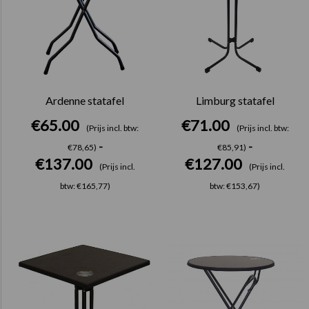
Ardenne statafel
Limburg statafel
€
65.00
€
71.00
(Prijs incl. btw:
(Prijs incl. btw:
-
-
€78,65)
€85,91)
€
137.00
€
127.00
(Prijs incl.
(Prijs incl.
btw: €165,77)
btw: €153,67)
Prijsklasse:
Prijsklasse:
€65.00
€61.00
tot
tot
€106.00
€93.00