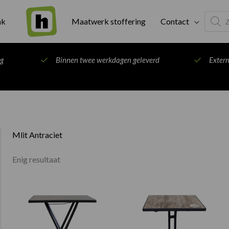
Produc
ak
Maatwerk stoffering
Contact
search
ng
Binnen twee werkdagen geleverd
Exter
Mlit Antraciet
Enig resultaat
Prijsklasse:
Prijsklasse
€65.00
€71.00
tot
tot
€137.00
€127.00