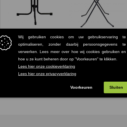
Limburg tafel
Brabant statafel
€
65.00
€
61.00
(Prijs incl. btw:
(Prijs incl. btw:
-
-
€78,65)
€73,81)
€
106.00
€
93.00
(Prijs incl.
(Prijs incl. btw:
btw: €128,26)
€112,53)