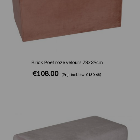
Brick Poef roze velours 78x39cm
€
108.00
(Prijs incl. btw: €130,68)