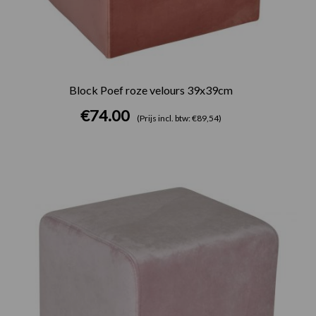
Block Poef roze velours 39x39cm
€
74.00
(Prijs incl. btw: €89,54)