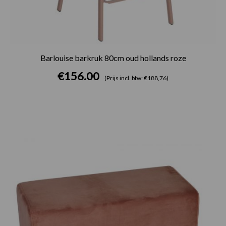
Barlouise barkruk 80cm oud hollands roze
€
156.00
(Prijs incl. btw: €188,76)