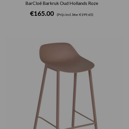
BarCloë Barkruk Oud Hollands Roze
€
165.00
(Prijs incl. btw: €199,65)