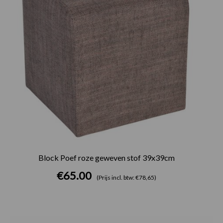
Block Poef roze geweven stof 39x39cm
€
65.00
(Prijs incl. btw: €78,65)