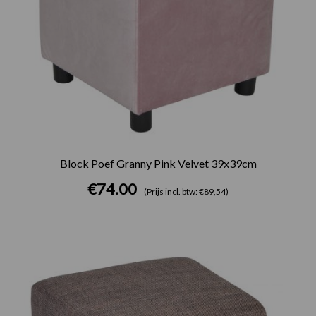
Block Poef Granny Pink Velvet 39x39cm
€
74.00
(Prijs incl. btw: €89,54)