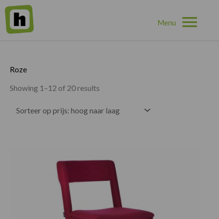
Hoo
Home
»
Roze
Roze
Showing 1–12 of 20 results