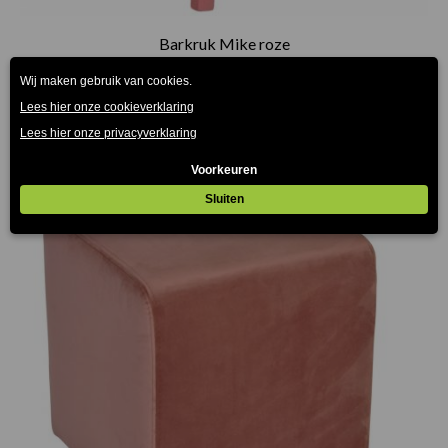
Barkruk Mike roze
€
75.00
(Prijs incl. btw: €90,75)