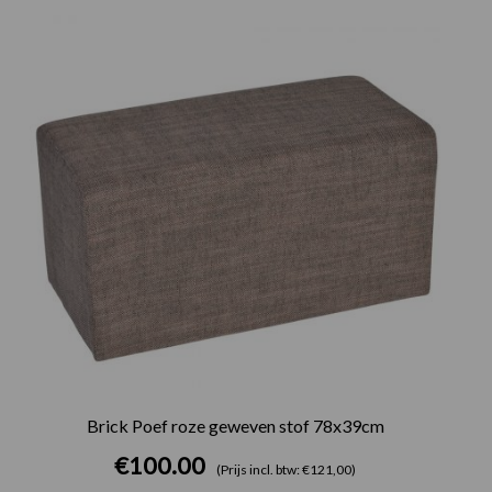
Brick Poef roze geweven stof 78x39cm
€
100.00
(Prijs incl. btw: €121,00)