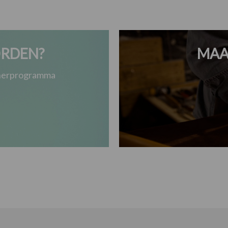
RDEN?
MAA
tnerprogramma