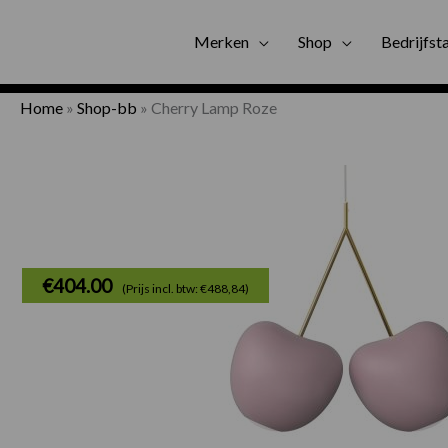
Gratis bezorgi
Merken
Shop
Bedrijfst
Home
»
Shop-bb
»
Cherry Lamp Roze
€
404.00
(Prijs incl. btw: €488,84)