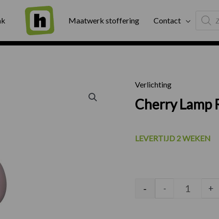
Produc
ng
Binnen twee werkdagen geleverd
Exter
ak
Maatwerk stoffering
Contact
search
Verlichting
Cherry L
Cherry Lamp 
LEVERTIJD 2 WEKEN
-
-
+