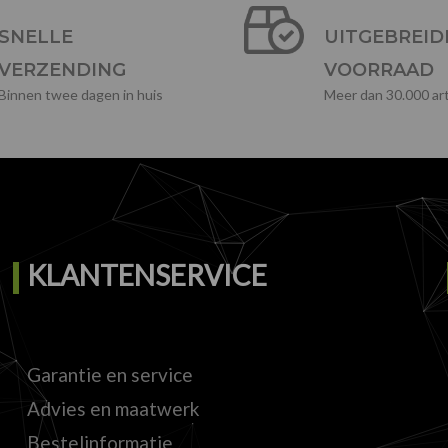
SNELLE
UITGEBREID
VERZENDING
VOORRAAD
Binnen twee dagen in huis
Meer dan 30.000 art
KLANTENSERVICE
Garantie en service
Advies en maatwerk
Bestelinformatie