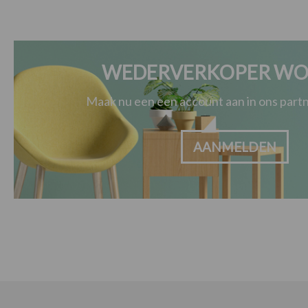
WEDERVERKOPER WO
Maak nu een een account aan in ons par
AANMELDEN