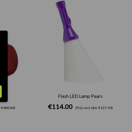
d
Flash LED Lamp Paars
€
114.00
w: €488,84)
(Prijs incl. btw: €137,94)