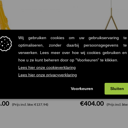
lash LED Lamp Geel
Cherry Lamp Roo
.00
€
404.00
(Prijs incl. btw: €137,94)
(Prijs incl. bt