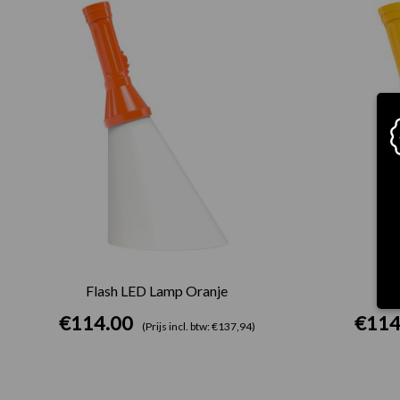
Flash LED Lamp Oranje
F
€
114.00
€
114
(Prijs incl. btw: €137,94)