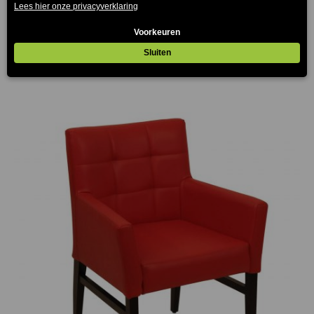
Matias Stoel Lichtbruin Kunstleder
€
149.00
(Prijs incl. btw: €180,29)