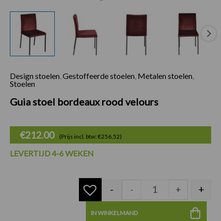
Design stoelen
,
Gestoffeerde stoelen
,
Metalen stoelen
,
Guia stoel bordeau
Stoelen
Guia stoel bordeaux rood velours
€
212.00
(Prijs incl. btw: €256,52)
LEVERTIJD 4-6 WEKEN
-
+
-
+
IN WINKELMAND