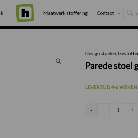
Produc
ng
Binnen twee werkdagen geleverd
Exter
ak
Maatwerk stoffering
Contact
search
Design stoelen
,
Gestoffe
Parede st
Parede stoel 
LEVERTIJD 4-6 WEKEN
-
-
+