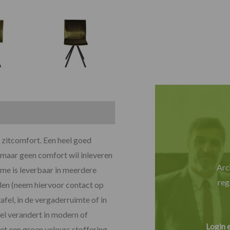
 zitcomfort. Een heel goed
 maar geen comfort wil inleveren
Arc
rame is leverbaar in meerdere
reg
llen (neem hiervoor contact op
el, in de vergaderruimte of in
oel verandert in modern of
Login 
et een groen velours stoffering.