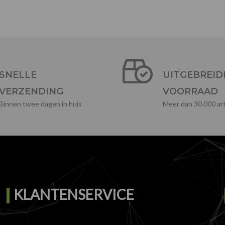
SNELLE
UITGEBREID
VERZENDING
VOORRAAD
Binnen twee dagen in huis
Meer dan 30.000 art
KLANTENSERVICE