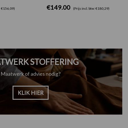
€
149.00
w: €156,09)
(Prijs incl. btw: €180,29)
TWERK STOFFERING
Maatwerk of advies nodig?
KLIK HIER