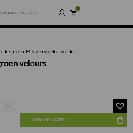
ts
ne voorraad
Scherpste prijzen van NL
erde stoelen
,
Metalen stoelen
,
Stoelen
oel groen velours aantal
groen velours
+
IN WINKELMAND