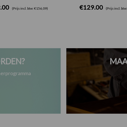
.00
€
129.00
(Prijs incl. btw: €156,09)
(Prijs incl. bt
RDEN?
MAA
tnerprogramma