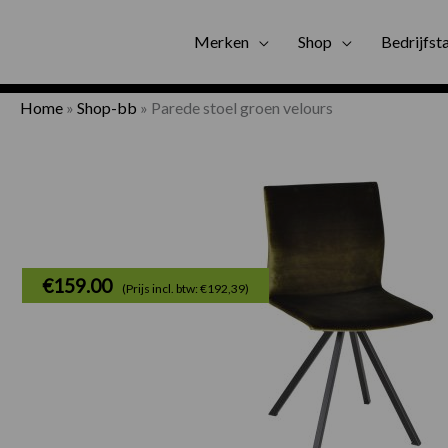
Gratis bezorgi
Merken
Shop
Bedrijfst
Home
»
Shop-bb
»
Parede stoel groen velours
€
159.00
(Prijs incl. btw: €192,39)