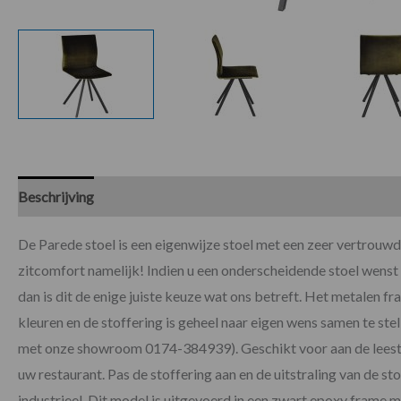
Beschrijving
Specificaties
De Parede stoel is een eigenwijze stoel met een zeer vertrouwd
zitcomfort namelijk! Indien u een onderscheidende stoel wenst
dan is dit de enige juiste keuze wat ons betreft. Het metalen f
kleuren en de stoffering is geheel naar eigen wens samen te ste
met onze showroom 0174-384939). Geschikt voor aan de leestaf
uw restaurant. Pas de stoffering aan en de uitstraling van de st
industrieel. Dit model is uitgevoerd in een zwart epoxy frame m