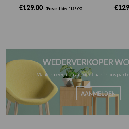
€
129.00
€
129
(Prijs incl. btw: €156,09)
WEDERVERKOPER WO
Maak nu een een account aan in ons par
AANMELDEN