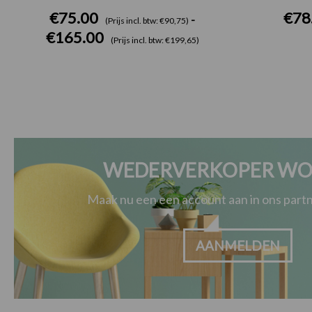
€
75.00
€
78
-
(Prijs incl. btw: €90,75)
€
165.00
(Prijs incl. btw: €199,65)
WEDERVERKOPER WO
Maak nu een een account aan in ons par
AANMELDEN