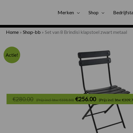
Gratis bezorgi
Merken
Shop
Bedrijfst
Home
»
Shop-bb
»
Set van 8 Brindisi klapstoel zwart metaal
Actie!
Oorspronkelijke
€
280.00
€
256.00
(Prijs incl. btw: €338,80)
(Prijs incl. btw: €309,
prijs
was:
€280.00.