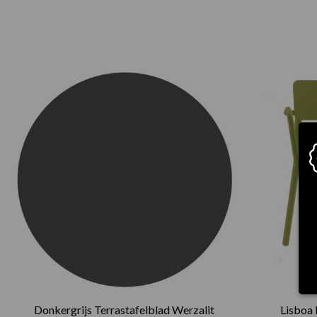
Prijsklasse:
€75.00
tot
€165.00
Donkergrijs Terrastafelblad Werzalit
Lisboa 