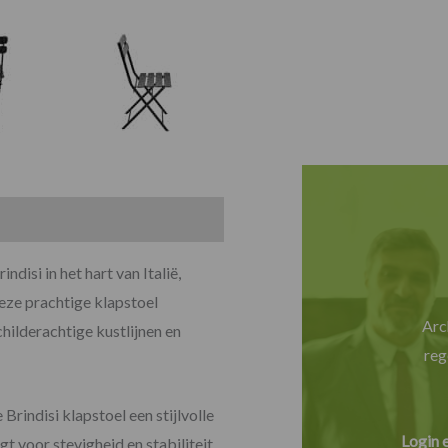
disi in het hart van Italië,
eze prachtige klapstoel
Arc
childerachtige kustlijnen en
reg
rindisi klapstoel een stijlvolle
Login 
 voor stevigheid en stabiliteit,