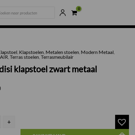
ts
ne voorraad
Scherpste prijzen van NL
lapstoel
,
Klapstoelen
,
Metalen stoelen
,
Modern Metaal
,
 Brindisi klapstoel zwart metaal aantal
AIR
,
Terras stoelen
,
Terrasmeubilair
disi klapstoel zwart metaal
)
+