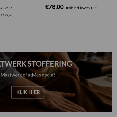
€
78.00
-
 €90,75)
(Prijs incl. btw: €94,38)
w: €199,65)
TWERK STOFFERING
Maatwerk of advies nodig?
KLIK HIER