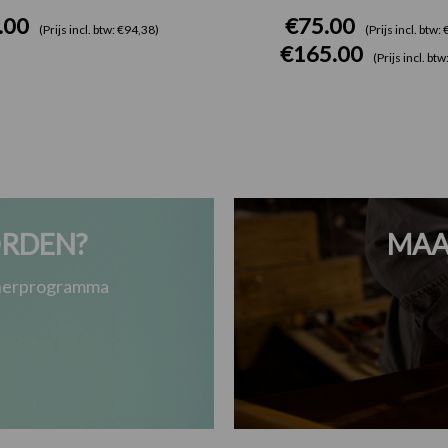
.00
€
75.00
(Prijs incl. btw: €94,38)
(Prijs incl. btw:
€
165.00
(Prijs incl. bt
RDEN?
MAA
tnerprogramma