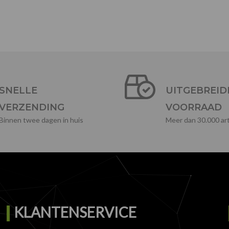
SNELLE
UITGEBREID
VERZENDING
VOORRAAD
Binnen twee dagen in huis
Meer dan 30.000 art
KLANTENSERVICE