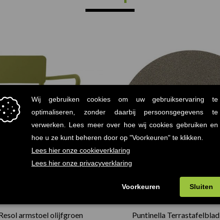
Resol armstoel olijfgroen
Puntinella Terrastafelbla