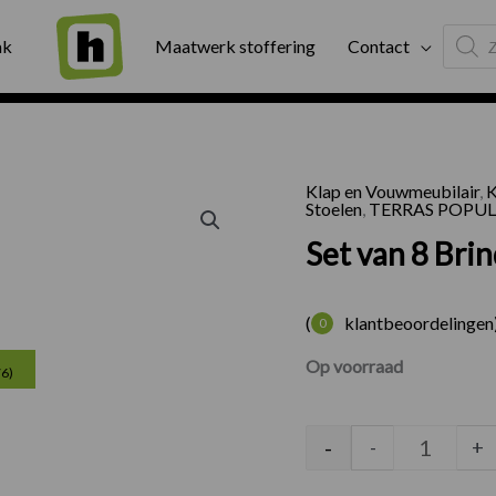
Produc
ng
Binnen twee werkdagen geleverd
Exter
ak
Maatwerk stoffering
Contact
search
Klap en Vouwmeubilair
,
K
Set van 8
Stoelen
,
TERRAS POPUL
Set van 8 Brin
(
klantbeoordelingen
0
Huidige
Op voorraad
76)
prijs
is:
-
-
+
€256.00.