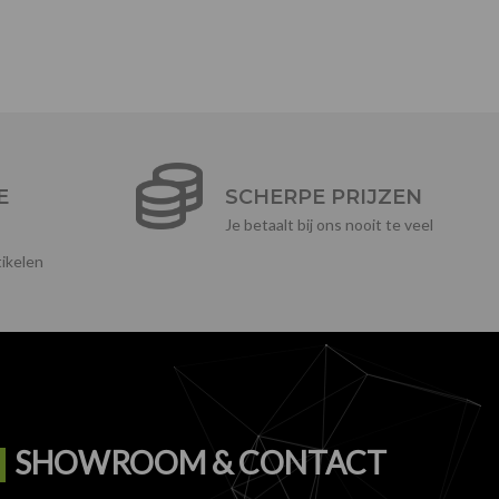
E
SCHERPE PRIJZEN
Je betaalt bij ons nooit te veel
ikelen
SHOWROOM & CONTACT