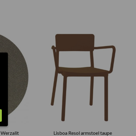
Prijsklasse:
€75.00
tot
€165.00
d Werzalit
Lisboa Resol armstoel taupe