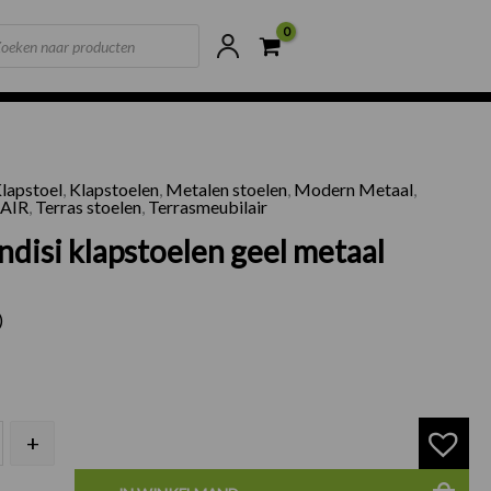
ts
ne voorraad
Scherpste prijzen van NL
lapstoel
,
Klapstoelen
,
Metalen stoelen
,
Modern Metaal
,
2 Brindisi klapstoelen geel metaal aantal
AIR
,
Terras stoelen
,
Terrasmeubilair
ndisi klapstoelen geel metaal
)
+