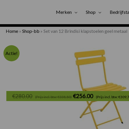
Gratis bezorgi
Merken
Shop
Bedrijfst
Home
»
Shop-bb
»
Set van 12 Brindisi klapstoelen geel metaal
Actie!
Oorspronkelijke
€
280.00
€
256.00
(Prijs incl. btw: €338,80)
(Prijs incl. btw: €309,
prijs
was:
€280.00.