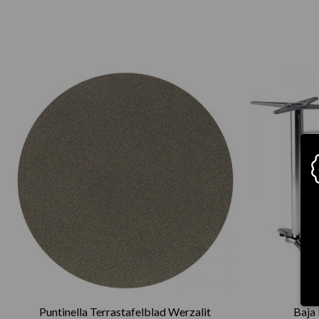
Prijsklasse:
€75.00
tot
€165.00
Puntinella Terrastafelblad Werzalit
Baja