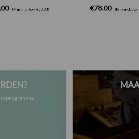
.00
€
78.00
(Prijs incl. btw: €53,24)
(Prijs incl. btw
RDEN?
MAA
tnerprogramma