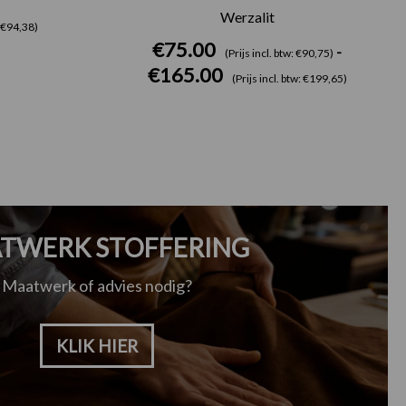
Werzalit
: €94,38)
€
75.00
-
(Prijs incl. btw: €90,75)
€
165.00
(Prijs incl. btw: €199,65)
TWERK STOFFERING
Maatwerk of advies nodig?
KLIK HIER