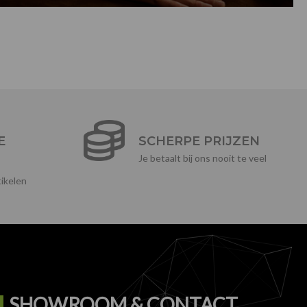
E
SCHERPE PRIJZEN
Je betaalt bij ons nooit te veel
ikelen
SHOWROOM & CONTACT