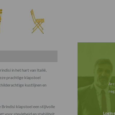
disi in het hart van Italië,
eze prachtige klapstoel
Arc
childerachtige kustlijnen en
reg
rindisi klapstoel een stijlvolle
Login 
 voor stevigheid en stabiliteit,