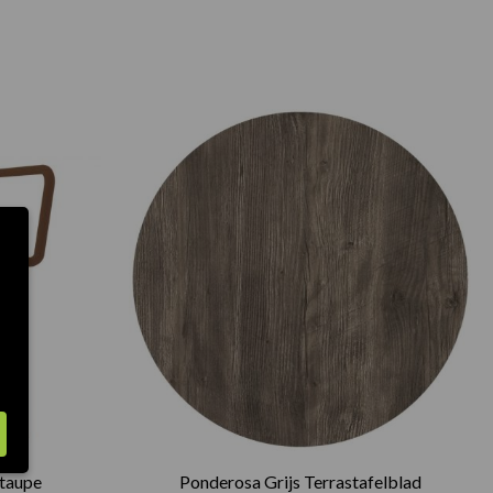
Prijsklasse
€75.00
tot
€165.00
 taupe
Ponderosa Grijs Terrastafelblad