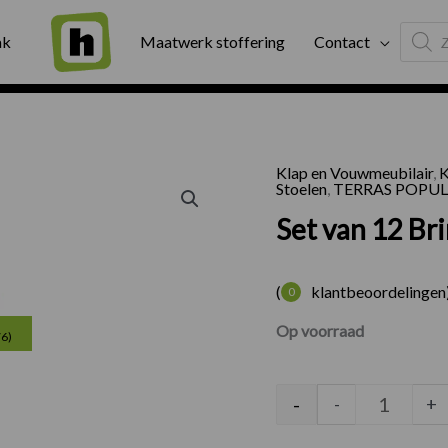
Produc
ng
Binnen twee werkdagen geleverd
Exter
ak
Maatwerk stoffering
Contact
search
Klap en Vouwmeubilair
,
K
Set van 1
Stoelen
,
TERRAS POPUL
Set van 12 Bri
(
klantbeoordelingen
0
Huidige
Op voorraad
76)
prijs
is:
-
-
+
€256.00.