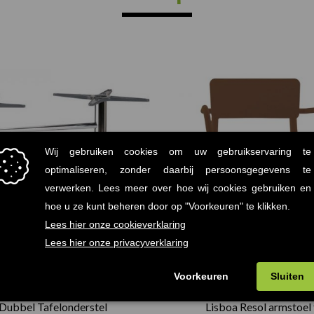
 Dubbel Tafelonderstel
Lisboa Resol armstoel