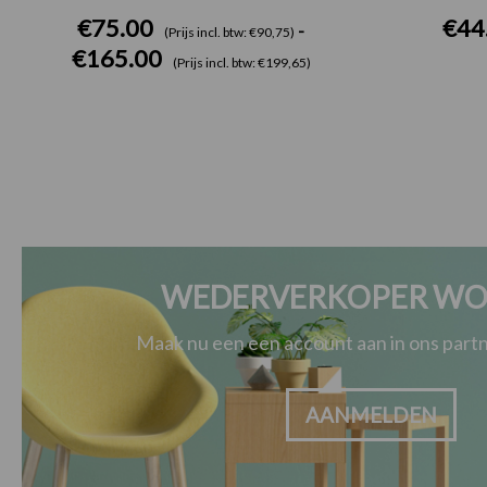
€
75.00
€
44
-
(Prijs incl. btw: €90,75)
€
165.00
(Prijs incl. btw: €199,65)
WEDERVERKOPER WO
Maak nu een een account aan in ons par
AANMELDEN