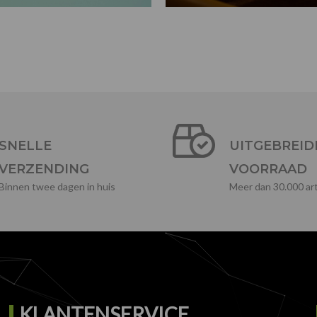
SNELLE
UITGEBREID
VERZENDING
VOORRAAD
Binnen twee dagen in huis
Meer dan 30.000 art
KLANTENSERVICE