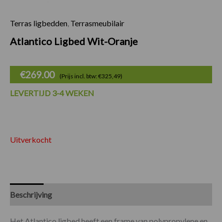
Terras ligbedden
,
Terrasmeubilair
Atlantico Ligbed Wit-Oranje
€
269.00
(Prijs incl. btw: €325,49)
LEVERTIJD 3-4 WEKEN
Uitverkocht
Beschrijving
Specificaties
Het Atlantico ligbed heeft een frame van polypropylene en