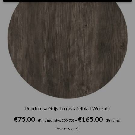
Ponderosa Grijs Terrastafelblad Werzalit
€
75.00
€
165.00
-
(Prijs incl. btw: €90,75)
(Prijs incl.
btw: €199,65)