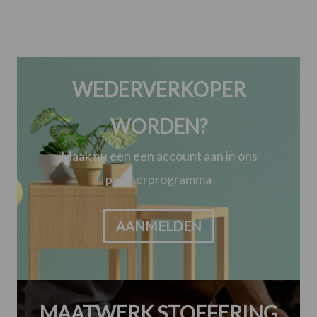
WEDERVERKOPER
WORDEN?
Maak nu een een account aan in ons
partnerprogramma
AANMELDEN
MAATWERK STOFFERING