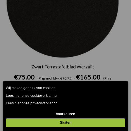
Zwart Terrastafelblad Werzalit
€
75.00
€
165.00
-
(Prijs incl. btw: €90,75)
(Prijs
incl. btw: €199,65)
Prijsklasse:
€75.00
tot
€165.00