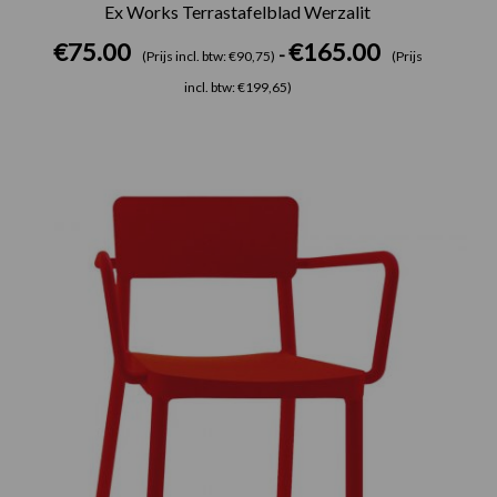
Ex Works Terrastafelblad Werzalit
€
75.00
€
165.00
-
(Prijs incl. btw: €90,75)
(Prijs
incl. btw: €199,65)