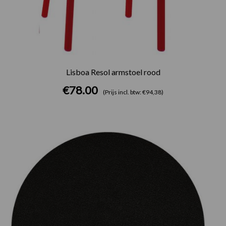
Lisboa Resol armstoel rood
€
78.00
(Prijs incl. btw: €94,38)
Prijsklasse:
€75.00
tot
€165.00