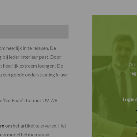
 heerlijk in te relaxen. De
 bij ieder interieur past. Door
Arc
ht heerlijk extreem loungen! De
reg
 u een goede ondersteuning in uw
Login 
ke ‘No Fade’ stof met UV 7/8
om
om het artikel te ervaren. Het
e uw model hebben staan.