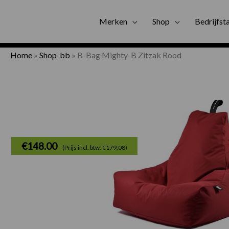
Gratis bezorgi
Merken
Shop
Bedrijfst
Home
»
Shop-bb
»
B-Bag Mighty-B Zitzak Rood
€
148.00
(Prijs incl. btw: €179,08)