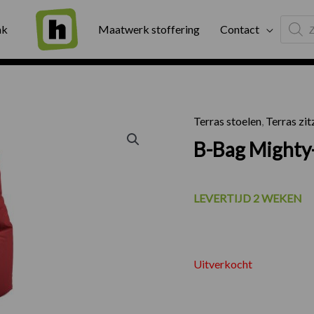
Produc
ng
Binnen twee werkdagen geleverd
Exter
ak
Maatwerk stoffering
Contact
search
Terras stoelen
,
Terras zi
B-Bag Mighty
LEVERTIJD 2 WEKEN
Uitverkocht