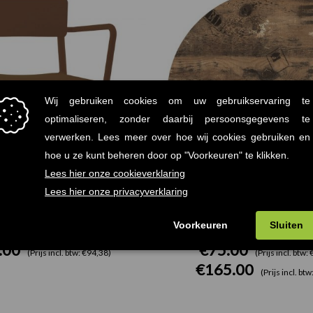
a Resol armstoel taupe
Ex Works Terrastafelblad
.00
€
75.00
(Prijs incl. btw: €94,38)
(Prijs incl. btw:
€
165.00
(Prijs incl. bt