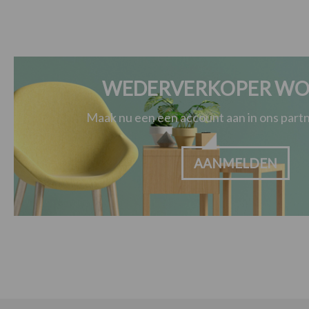
WEDERVERKOPER WO
Maak nu een een account aan in ons par
AANMELDEN