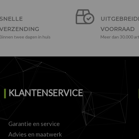
SNELLE
UITGEBREID
VERZENDING
VOORRAAD
Binnen twee dagen in huis
Meer dan 30.000 art
KLANTENSERVICE
Garantie en service
Advies en maatwerk