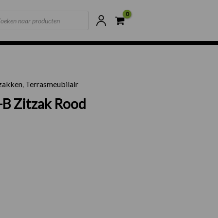
ts
ne voorraad
Scherpste prijzen van NL
tzakken
,
Terrasmeubilair
-B Zitzak Rood