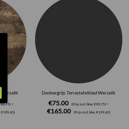
€75.00
€75.00
tot
tot
€165.00
€165.00
 Werzalit
Donkergrijs Terrastafelblad Werzalit
€
75.00
-
-
 €90,75)
(Prijs incl. btw: €90,75)
€
165.00
w: €199,65)
(Prijs incl. btw: €199,65)