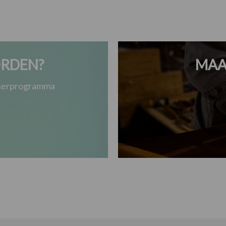
RDEN?
MAA
tnerprogramma