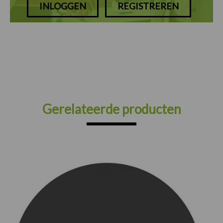
INLOGGEN
REGISTREREN
Gerelateerde producten
Prijsklasse:
€75.00
tot
€165.00