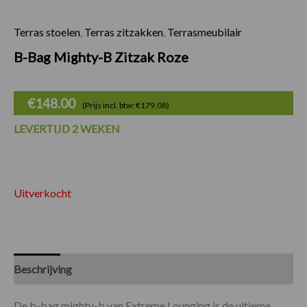
Terras stoelen
,
Terras zitzakken
,
Terrasmeubilair
B-Bag Mighty-B Zitzak Roze
€
148.00
(Prijs incl. btw: €179,08)
LEVERTIJD 2 WEKEN
Uitverkocht
Beschrijving
Specificaties
De b-bag mighty-b van Extreme Lounging is de ultieme