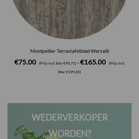
Montpellier Terrastafelblad Werzalit
€
75.00
€
165.00
-
(Prijs incl. btw: €90,75)
(Prijs incl.
btw: €199,65)
WEDERVERKOPER
WORDEN?