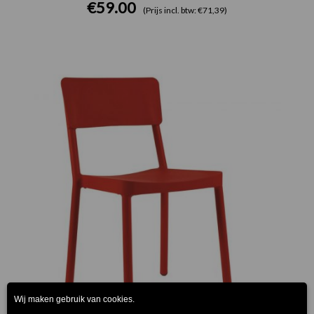
€
59.00
(Prijs incl. btw: €71,39)