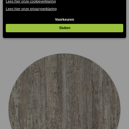
Lisboa Resol terrasstoel rood
€
85.00
(Prijs incl. btw: €102,85)
Prijsklasse:
€75.00
tot
€165.00