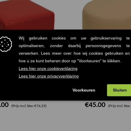
k Poef Rood 39x39cm
Can Poef Zand Ø37,
.00
€
45.00
(Prijs incl. btw: €76,23)
(Prijs incl. btw