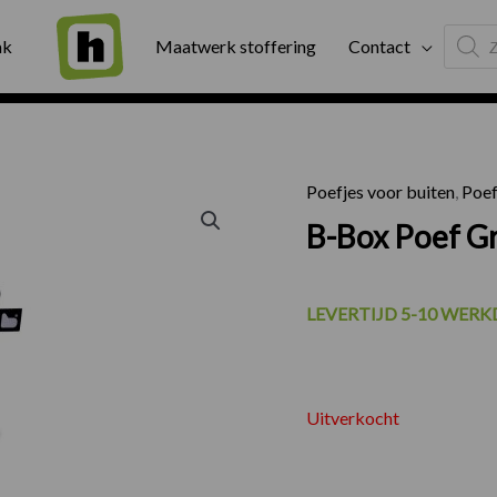
Produc
ng
Binnen twee werkdagen geleverd
Exter
ak
Maatwerk stoffering
Contact
search
Poefjes voor buiten
,
Poef
B-Box Poef Gr
LEVERTIJD 5-10 WER
Uitverkocht