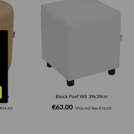
50cm
Block Poef Wit 39x39cm
€
63.00
: €54,45)
(Prijs incl. btw: €76,23)