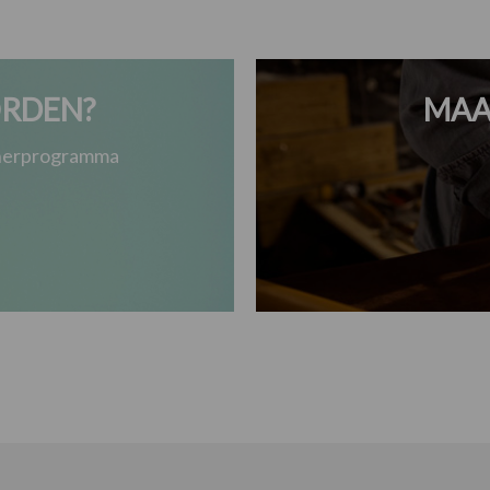
RDEN?
MAA
tnerprogramma