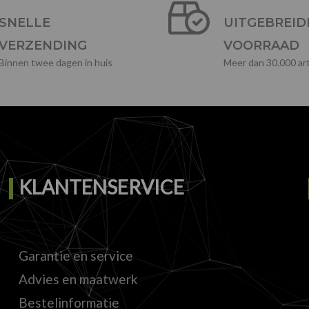
SNELLE
UITGEBREID
VERZENDING
VOORRAAD
Binnen twee dagen in huis
Meer dan 30.000 art
KLANTENSERVICE
Garantie en service
Advies en maatwerk
Bestelinformatie