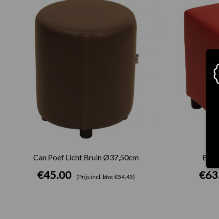
Can Poef Licht Bruin Ø37,50cm
Bloc
€
45.00
€
63
(Prijs incl. btw: €54,45)