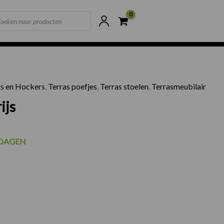
ts
ne voorraad
Scherpste prijzen van NL
s en Hockers
,
Terras poefjes
,
Terras stoelen
,
Terrasmeubilair
ijs
KDAGEN