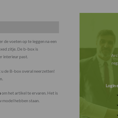
r de voeten op te leggen na een
xed zitje. De b-box is
Arc
r interieur past.
reg
t u de B-box overal neerzetten!
n.
Login 
m
om het artikel te ervaren. Het is
uw model hebben staan.