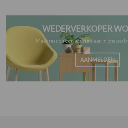
WEDERVERKOPER WO
Maak nu een een account aan in ons par
AANMELDEN