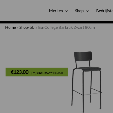
Gratis bezorgi
Merken
Shop
Bedrijfst
Home
»
Shop-bb
»
BarCollege Barkruk Zwart 80cm
€
123.00
(Prijs incl. btw: €148,83)