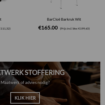
t
BarCloë Barkruk Wit
€
165.00
: €111,32)
(Prijs incl. btw: €199,65)
TWERK STOFFERING
Maatwerk of advies nodig?
KLIK HIER