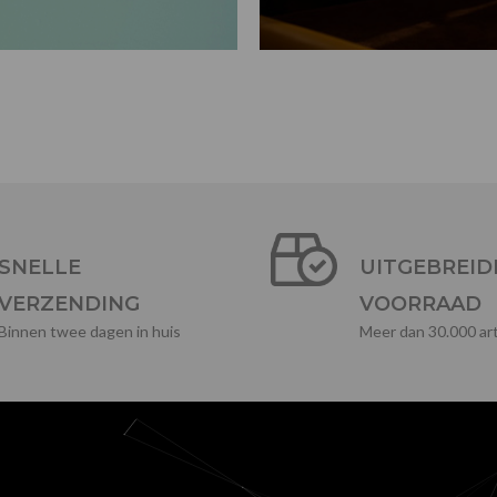
SNELLE
UITGEBREID
VERZENDING
VOORRAAD
Binnen twee dagen in huis
Meer dan 30.000 art