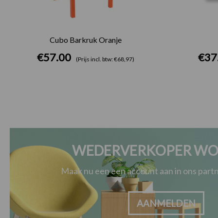
Cubo Barkruk Oranje
€
57.00
€
37
(Prijs incl. btw: €68,97)
WEDERVERKOPER WO
Maak nu een een account aan in ons par
AANMELDEN