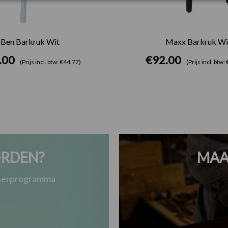
Ben Barkruk Wit
Maxx Barkruk Wi
.00
€
92.00
(Prijs incl. btw: €44,77)
(Prijs incl. btw
RDEN?
MAA
tnerprogramma