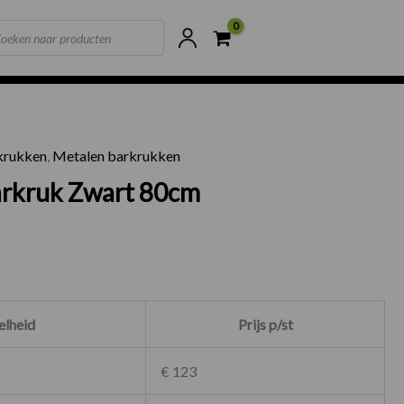
ts
ne voorraad
Scherpste prijzen van NL
krukken
,
Metalen barkrukken
ge Barkruk Zwart 80cm aantal
arkruk Zwart 80cm
lheid
Prijs p/st
€ 123