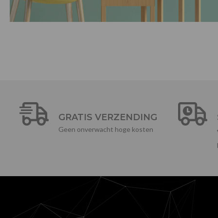
GRATIS VERZENDING
Geen onverwacht hoge kosten