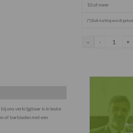
10 of meer
(*) Bulk korting wordt geto
-
-
+
bij ons verkrijgbaar is in leuke
den of barbladen met een
Arc
reg