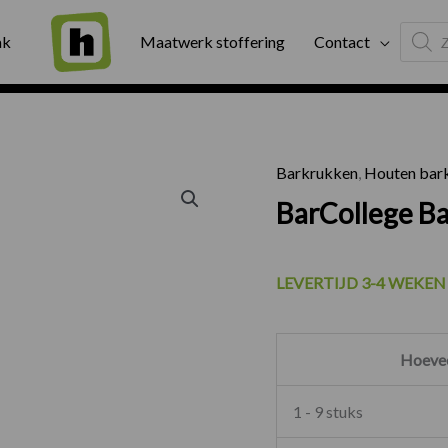
Produc
ng
Binnen twee werkdagen geleverd
Exter
ak
Maatwerk stoffering
Contact
search
Barkrukken
,
Houten bar
BarColle
BarCollege B
LEVERTIJD 3-4 WEKEN
Hoevee
1 - 9 stuks