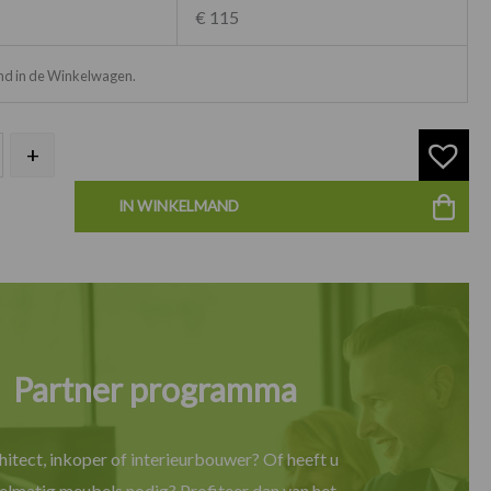
€ 115
ond in de Winkelwagen.
+
IN WINKELMAND
Partner programma
hitect, inkoper of interieurbouwer? Of heeft u
elmatig meubels nodig? Profiteer dan van het